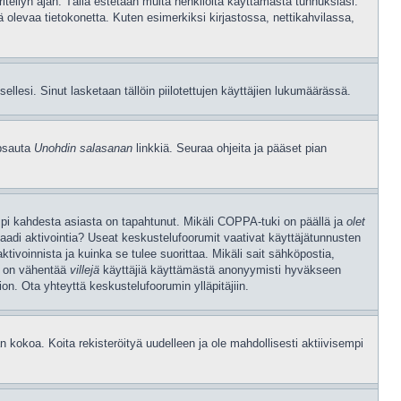
tellyn ajan. Tällä estetään muita henkilöitä käyttämästä tunnuksiasi.
ä olevaa tietokonetta. Kuten esimerkiksi kirjastossa, nettikahvilassa,
 itsellesi. Sinut lasketaan tällöin piilotettujen käyttäjien lukumäärässä.
apsauta
Unohdin salasanan
linkkiä. Seuraa ohjeita ja pääset pian
mpi kahdesta asiasta on tapahtunut. Mikäli COPPA-tuki on päällä ja
olet
vaadi aktivointia? Useat keskustelufoorumit vaativat käyttäjätunnusten
aktivoinnista ja kuinka se tulee suorittaa. Mikäli sait sähköpostia,
en on vähentää
villejä
käyttäjiä käyttämästä anonyymisti hyväkseen
on. Ota yhteyttä keskustelufoorumin ylläpitäjiin.
kokoa. Koita rekisteröityä uudelleen ja ole mahdollisesti aktiivisempi