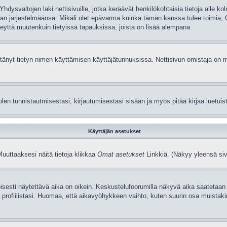
dysvaltojen laki nettisivuille, jotka keräävät henkilökohtaisia tietoja alle 
a omaan järjestelmäänsä. Mikäli olet epävarma kuinka tämän kanssa tulee toimia
 yteyttä muutenkuin tietyissä tapauksissa, joista on lisää alempana.
i estänyt tietyn nimen käyttämisen käyttäjätunnuksissa. Nettisivun omistaja o
n tunnistautmisestasi, kirjautumisestasi sisään ja myös pitää kirjaa luetuista 
Käyttäjän asetukset
Muuttaaksesi näitä tietoja klikkaa
Omat asetukset
Linkkiä. (Näkyy yleensä siv
isesti näytettävä aika on oikein. Keskustelufoorumilla näkyvä aika saatetaan
iilistasi. Huomaa, että aikavyöhykkeen vaihto, kuten suurin osa muistakin aset