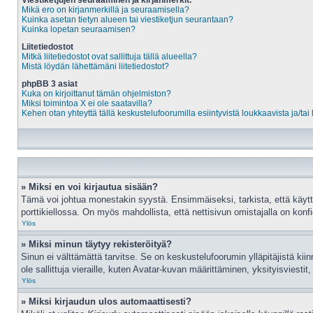
Viestiketjujen seuraaminen ja kirjanmerkit.
Mikä ero on kirjanmerkillä ja seuraamisella?
Kuinka asetan tietyn alueen tai viestiketjun seurantaan?
Kuinka lopetan seuraamisen?
Liitetiedostot
Mitkä liitetiedostot ovat sallittuja tällä alueella?
Mistä löydän lähettämäni liitetiedostot?
phpBB 3 asiat
Kuka on kirjoittanut tämän ohjelmiston?
Miksi toimintoa X ei ole saatavilla?
Kehen otan yhteyttä tällä keskustelufoorumilla esiintyvistä loukkaavista ja/tai 
» Miksi en voi kirjautua sisään?
Tämä voi johtua monestakin syystä. Ensimmäiseksi, tarkista, että käyttäj
porttikiellossa. On myös mahdollista, että nettisivun omistajalla on konfi
Ylös
» Miksi minun täytyy rekisteröityä?
Sinun ei välttämättä tarvitse. Se on keskustelufoorumin ylläpitäjistä kiin
ole sallittuja vieraille, kuten Avatar-kuvan määrittäminen, yksityisviesti
Ylös
» Miksi kirjaudun ulos automaattisesti?