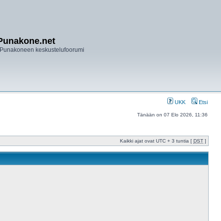
Punakone.net
Punakoneen keskustelufoorumi
UKK
Etsi
Tänään on 07 Elo 2026, 11:36
Kaikki ajat ovat UTC + 3 tuntia [
DST
]