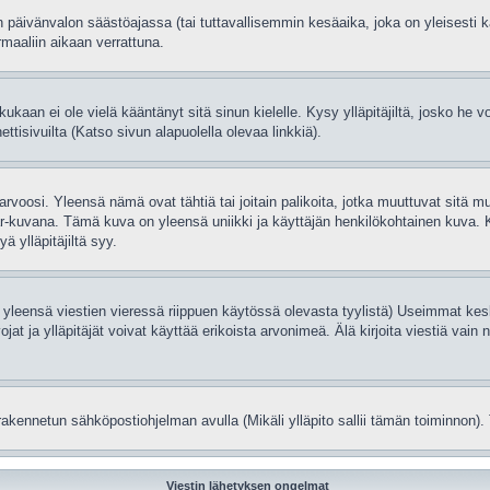
 päivänvalon säästöajassa (tai tuttavallisemmin kesäaika, joka on yleisesti
rmaaliin aikaan verrattuna.
 kukaan ei ole vielä kääntänyt sitä sinun kielelle. Kysy ylläpitäjiltä, josko he
isivuilta (Katso sivun alapuolella olevaa linkkiä).
rvoosi. Yleensä nämä ovat tähtiä tai joitain palikoita, jotka muuttuvat sitä m
tar-kuvana. Tämä kuva on yleensä uniikki ja käyttäjän henkilökohtainen kuva. 
ä ylläpitäjiltä syy.
 yleensä viestien vieressä riippuen käytössä olevasta tyylistä) Useimmat kesk
vojat ja ylläpitäjät voivat käyttää erikoista arvonimeä. Älä kirjoita viestiä v
rakennetun sähköpostiohjelman avulla (Mikäli ylläpito sallii tämän toiminnon). 
Viestin lähetyksen ongelmat