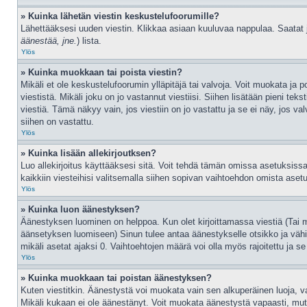
» Kuinka lähetän viestin keskustelufoorumille?
Lähettääksesi uuden viestin. Klikkaa asiaan kuuluvaa nappulaa. Saatat jo
äänestää, jne.
) lista.
Ylös
» Kuinka muokkaan tai poista viestin?
Mikäli et ole keskustelufoorumin ylläpitäjä tai valvoja. Voit muokata ja 
viestistä. Mikäli joku on jo vastannut viestiisi. Siihen lisätään pien
viestiä. Tämä näkyy vain, jos viestiin on jo vastattu ja se ei näy, jos va
siihen on vastattu.
Ylös
» Kuinka lisään allekirjoutksen?
Luo allekirjoitus käyttääksesi sitä. Voit tehdä tämän omissa asetuksissasi
kaikkiin viesteihisi valitsemalla siihen sopivan vaihtoehdon omista asetuks
Ylös
» Kuinka luon äänestyksen?
Äänestyksen luominen on helppoa. Kun olet kirjoittamassa viestiä (Tai 
äänsetyksen luomiseen) Sinun tulee antaa äänestykselle otsikko ja vähin
mikäli asetat ajaksi 0. Vaihtoehtojen määrä voi olla myös rajoitettu ja s
Ylös
» Kuinka muokkaan tai poistan äänestyksen?
Kuten viestitkin. Äänestystä voi muokata vain sen alkuperäinen luoja, v
Mikäli kukaan ei ole äänestänyt. Voit muokata äänestystä vapaasti, mutta