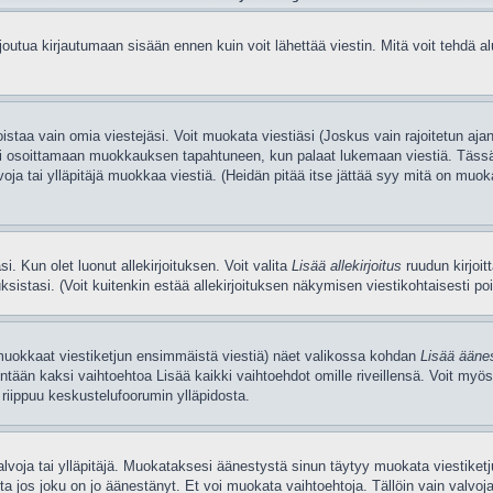
utua kirjautumaan sisään ennen kuin voit lähettää viestin. Mitä voit tehdä alue
poistaa vain omia viestejäsi. Voit muokata viestiäsi (Joskus vain rajoitetun a
i teksti osoittamaan muokkauksen tapahtuneen, kun palaat lukemaan viestiä. 
lvoja tai ylläpitäjä muokkaa viestiä. (Heidän pitää itse jättää syy mitä on muok
. Kun olet luonut allekirjoituksen. Voit valita
Lisää allekirjoitus
ruudun kirjoit
istasi. (Voit kuitenkin estää allekirjoituksen näkymisen viestikohtaisesti poist
muokkaat viestiketjun ensimmäistä viestiä) näet valikossa kohdan
Lisää ääne
tään kaksi vaihtoehtoa Lisää kaikki vaihtoehdot omille riveillensä. Voit myös
e riippuu keskustelufoorumin ylläpidosta.
alvoja tai ylläpitäjä. Muokataksesi äänestystä sinun täytyy muokata viestike
 jos joku on jo äänestänyt. Et voi muokata vaihtoehtoja. Tällöin vain valvojat