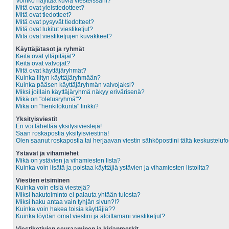
Voinko näyttää kuvia viesteissäni?
Mitä ovat yleistiedotteet?
Mitä ovat tiedotteet?
Mitä ovat pysyvät tiedotteet?
Mitä ovat lukitut viestiketjut?
Mitä ovat viestiketjujen kuvakkeet?
Käyttäjätasot ja ryhmät
Keitä ovat ylläpitäjät?
Keitä ovat valvojat?
Mitä ovat käyttäjäryhmät?
Kuinka liityn käyttäjäryhmään?
Kuinka pääsen käyttäjäryhmän valvojaksi?
Miksi joillain käyttäjäryhmä näkyy erivärisenä?
Mikä on "oletusryhmä"?
Mikä on "henkilökunta" linkki?
Yksityisviestit
En voi lähettää yksitysiviestejä!
Saan roskapostia yksityisviestinä!
Olen saanut roskapostia tai herjaavan viestin sähköpostiini tältä keskustelufo
Ystävät ja vihamiehet
Mikä on ystävien ja vihamiesten lista?
Kuinka voin lisätä ja poistaa käyttäjiä ystävien ja vihamiesten listoilta?
Viestien etsiminen
Kuinka voin etsiä viestejä?
Miksi hakutoiminto ei palauta yhtään tulosta?
Miksi haku antaa vain tyhjän sivun?!?
Kuinka voin hakea toisia käyttäjiä??
Kuinka löydän omat viestini ja aloittamani viestiketjut?