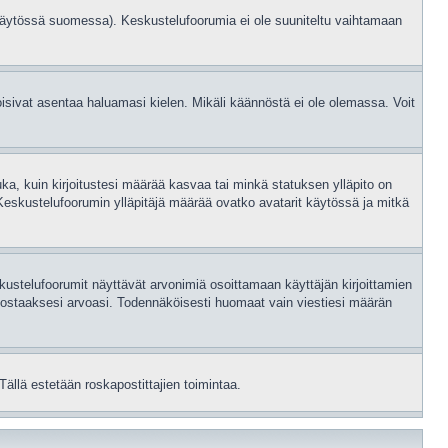
 käytössä suomessa). Keskustelufoorumia ei ole suuniteltu vaihtamaan
 voisivat asentaa haluamasi kielen. Mikäli käännöstä ei ole olemassa. Voit
uka, kuin kirjoitustesi määrää kasvaa tai minkä statuksen ylläpito on
Keskustelufoorumin ylläpitäjä määrää ovatko avatarit käytössä ja mitkä
ustelufoorumit näyttävät arvonimiä osoittamaan käyttäjän kirjoittamien
ain nostaaksesi arvoasi. Todennäköisesti huomaat vain viestiesi määrän
Tällä estetään roskapostittajien toimintaa.