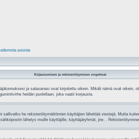
laittomista asioista
Kirjautumisen ja rekisteröitymisen ongelmat
ätunnuksesi ja salasanasi ovat kirjoitettu oikein. Mikäli nämä ovat oikein, ot
gurointivirhe heidän puolellaan, joka vaatii korjausta.
ni sallivatko he rekisteröitymättömien käyttäjien lähettää viestejä. Mutta kuit
t, sähköpostin lähetys muille käyttäjille, käyttäjäryhmät, jne... Rekisteröitymi