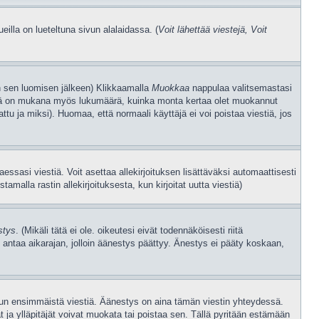
illa on lueteltuna sivun alalaidassa. (
Voit lähettää viestejä, Voit
jan sen luomisen jälkeen) Klikkaamalla
Muokkaa
nappulaa valitsemastasi
Tässä on mukana myös lukumäärä, kuinka monta kertaa olet muokannut
attu ja miksi). Huomaa, että normaali käyttäjä ei voi poistaa viestiä, jos
taessasi viestiä. Voit asettaa allekirjoituksen lisättäväksi automaattisesti
amalla rastin allekirjoituksesta, kun kirjoitat uutta viestiä)
stys
. (Mikäli tätä ei ole. oikeutesi eivät todennäköisesti riitä
 antaa aikarajan, jolloin äänestys päättyy. Änestys ei pääty koskaan,
tjun ensimmäistä viestiä. Äänestys on aina tämän viestin yhteydessä.
 ja ylläpitäjät voivat muokata tai poistaa sen. Tällä pyritään estämään