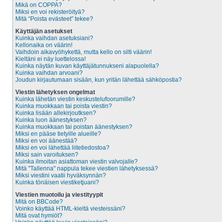
Mikä on COPPA?
Miksi en voi rekisteröityä?
Mitä “Poista evästeet” tekee?
Käyttäjän asetukset
Kuinka vaihdan asetuksiani?
Kellonaika on väärin!
Vaihdoin aikavyöhykettä, mutta kello on silti väärin!
Kieltäni ei näy luettelossa!
Kuinka näytän kuvan käyttäjätunnukseni alapuolella?
Kuinka vaihdan arvoani?
Joudun kirjautumaan sisään, kun yritän lähettää sähköpostia?
Viestin lähetyksen ongelmat
Kuinka lähetän viestin keskustelufoorumille?
Kuinka muokkaan tai poista viestin?
Kuinka lisään allekirjoutksen?
Kuinka luon äänestyksen?
Kuinka muokkaan tai poistan äänestyksen?
Miksi en pääse tietyille alueille?
Miksi en voi äänestää?
Miksi en voi lähettää liitetiedostoa?
Miksi sain varoituksen?
Kuinka ilmoitan asiattoman viestin valvojalle?
Mitä "Tallenna" nappula tekee viestien lähetyksessä?
Miksi viestini vaatii hyväksynnän?
Kuinka tönäisen viestiketjuani?
Viestien muotoilu ja viestityypit
Mitä on BBCode?
Voinko käyttää HTML-kieltä viesteissäni?
Mitä ovat hymiöt?