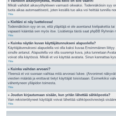
» Vaihdoin aikavyöhykettä, mutta kello on silti väärin!
Mikäli vaihdoit aikavyöhykkeen varmasti oikeaksi. Todennäköisin syy on
tuota aikaa automaattisesti, joten kesällä tuo aika voi heittää tunnilla no
Ylös
» Kieltäni ei näy luettelossa!
Todennäköisin syy on se, että yläpitäjä ei ole asentanut kielipakettia tai
vapaasti kääntää sen myös itse. Lisätietoja tästä saat phpBB Ryhmän nett
Ylös
» Kuinka näytän kuvan käyttäjätunnukseni alapuolella?
Käyttäjätunnuksesi alapuolella voi olla kaksi kuvaa Ensimmäinen liittyy a
sinulle antanut. Alapuolella voi olla suurempi kuva, joka tunnetaan Ava
voivat olla käytössä. Mikäli et voi käyttää avataria. Sinun kannattaa kysy
Ylös
» Kuinka vaihdan arvoani?
Yleensä et voi suoraan vaihtaa mitä arvonasi lukee. (Arvonimet näkyvät
viestien määrää ja erottavat tietyt käyttäjät toisistaaan. Esimerkiksi val
vähentyneen ylläpidon toimesta.
Ylös
» Joudun kirjautumaan sisään, kun yritän lähettää sähköpostia?
Vain rekisteröityneet käyttäjät voivat lähettää sähköpostiviestejä sisään
Ylös