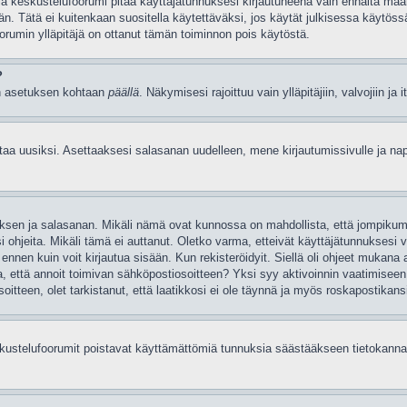
ia keskustelufoorumi pitää käyttäjätunnuksesi kirjautuneena vain ennalta määri
ään. Tätä ei kuitenkaan suositella käytettäväksi, jos käytät julkisessa käytöss
foorumin ylläpitäjä on ottanut tämän toiminnon pois käytöstä.
?
män asetuksen kohtaan
päällä
. Näkymisesi rajoittuu vain ylläpitäjiin, valvojiin ja
ttaa uusiksi. Asettaaksesi salasanan uudelleen, mene kirjautumissivulle ja n
nnuksen ja salasanan. Mikäli nämä ovat kunnossa on mahdollista, että jompiku
i ohjeita. Mikäli tämä ei auttanut. Oletko varma, etteivät käyttäjätunnuksesi 
ta ennen kuin voit kirjautua sisään. Kun rekisteröidyit. Siellä oli ohjeet mukana 
rma, että annoit toimivan sähköpostiosoitteen? Yksi syy aktivoinnin vaatimise
itteen, olet tarkistanut, että laatikkosi ei ole täynnä ja myös roskapostikansi
eskustelufoorumit poistavat käyttämättömiä tunnuksia säästääkseen tietokannan 