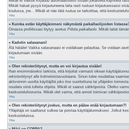
Mikäli et valitse
Kirjaudu automaattisesti sisään jokaisella käynnillä
rast
Mikäli haluat pysyä kirjautuneena laita rasti ruutuun kirjautuessassi sis
koulussa, jne... Mikäli et näe tätä ruutua se tarkoittaa, että keskustelu
Ylös
» Kuinka estän käyttäjänimeni näkymästä paikallaolijoiden listassa
Omassa profiilissasi löytyy asetus
Piilota paikallaolo
. Mikäli laitat tä
Ylös
» Kadotin salasanani!
Älä hätäile! Vaikka salasanaasi ei voidakaan palauttaa. Se voidaan ase
kirjautumaan sisään.
Ylös
» Olen rekisteröitynyt, mutta en voi kirjautua sisään!
Ihan ensimmäiseksi tarkista, että kirjoitat varmasti oikean käyttäjätu
rekisteröitynyt alle kolmetoistavuotiaana
. Sinun tulee noudattaa saamias
aktivoinnin uusilta käyttäjiltä joko itse suoritettuna tai ylläpidon toimes
noudata siinä tulleita ohjeita. Mikäli et saanut sähköpostia. Oletko va
keskustelufoorumia. Mikäli olet varma, että annoit toimivan sähköpostioso
Ylös
» Olen rekisteröitynyt joskus, mutta en pääse enää kirjautumaan?!
Ylläpitäjä on saattanut sulkea tai poistaa käyttäjätunnuksesi. Jotkut k
keskusteluissa.
Ylös
» Mikä on COPPA?