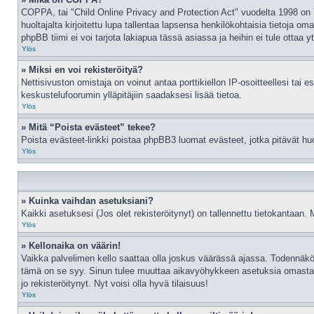
COPPA, tai "Child Online Privacy and Protection Act" vuodelta 1998 on Yh
huoltajalta kirjoitettu lupa tallentaa lapsensa henkilökohtaisia tietoj
phpBB tiimi ei voi tarjota lakiapua tässä asiassa ja heihin ei tule ottaa
Ylös
» Miksi en voi rekisteröityä?
Nettisivuston omistaja on voinut antaa porttikiellon IP-osoitteellesi ta
keskustelufoorumin ylläpitäjiin saadaksesi lisää tietoa.
Ylös
» Mitä “Poista evästeet” tekee?
Poista evästeet-linkki poistaa phpBB3 luomat evästeet, jotka pitävät huole
Ylös
» Kuinka vaihdan asetuksiani?
Kaikki asetuksesi (Jos olet rekisteröitynyt) on tallennettu tietokantaan. 
Ylös
» Kellonaika on väärin!
Vaikka palvelimen kello saattaa olla joskus väärässä ajassa. Todennäkö
tämä on se syy. Sinun tulee muuttaa aikavyöhykkeen asetuksia omasta prof
jo rekisteröitynyt. Nyt voisi olla hyvä tilaisuus!
Ylös