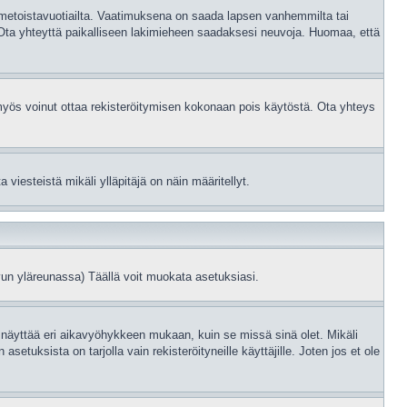
kolmetoistavuotiailta. Vaatimuksena on saada lapsen vanhemmilta tai
, Ota yhteyttä paikalliseen lakimieheen saadaksesi neuvoja. Huomaa, että
n myös voinut ottaa rekisteröitymisen kokonaan pois käytöstä. Ota yhteys
viesteistä mikäli ylläpitäjä on näin määritellyt.
un yläreunassa) Täällä voit muokata asetuksiasi.
 näyttää eri aikavyöhykkeen mukaan, kuin se missä sinä olet. Mikäli
uksista on tarjolla vain rekisteröityneille käyttäjille. Joten jos et ole