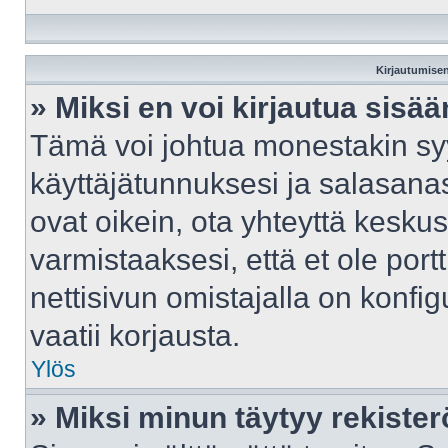
Kirjautumisen
» Miksi en voi kirjautua sisä
Tämä voi johtua monestakin syy
käyttäjätunnuksesi ja salasanasi
ovat oikein, ota yhteyttä kesku
varmistaaksesi, että et ole port
nettisivun omistajalla on konfig
vaatii korjausta.
Ylös
» Miksi minun täytyy rekister