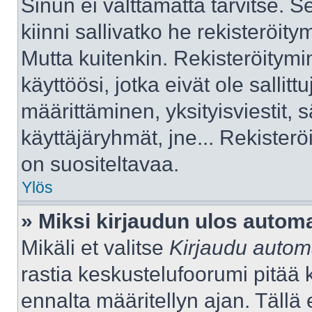
Sinun ei välttämättä tarvitse. S
kiinni sallivatko he rekisteröity
Mutta kuitenkin. Rekisteröitymi
käyttöösi, jotka eivät ole sallitt
määrittäminen, yksityisviestit, s
käyttäjäryhmät, jne... Rekister
on suositeltavaa.
Ylös
» Miksi kirjaudun ulos automa
Mikäli et valitse
Kirjaudu automa
rastia keskustelufoorumi pitää 
ennalta määritellyn ajan. Tällä