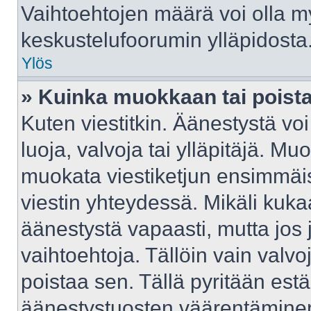
Vaihtoehtojen määrä voi olla myö
keskustelufoorumin ylläpidosta
Ylös
» Kuinka muokkaan tai poist
Kuten viestitkin. Äänestystä v
luoja, valvoja tai ylläpitäjä. M
muokata viestiketjun ensimmäis
viestin yhteydessä. Mikäli kuka
äänestystä vapaasti, mutta jos 
vaihtoehtoja. Tällöin vain valvoj
poistaa sen. Tällä pyritään e
äänestystuosten väärentäminen