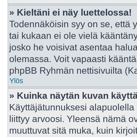
» Kieltäni ei näy luettelossa!
Todennäköisin syy on se, että yl
tai kukaan ei ole vielä kääntänyt 
josko he voisivat asentaa halua
olemassa. Voit vapaasti kääntää
phpBB Ryhmän nettisivuilta (Kat
Ylös
» Kuinka näytän kuvan käyttä
Käyttäjätunnuksesi alapuolella
liittyy arvoosi. Yleensä nämä ovat
muuttuvat sitä muka, kuin kirjo