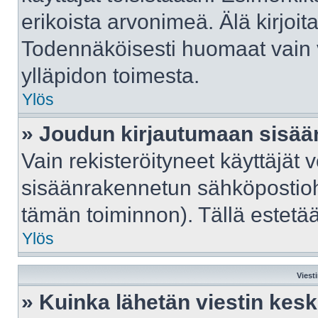
erikoista arvonimeä. Älä kirjoit
Todennäköisesti huomaat vain 
ylläpidon toimesta.
Ylös
» Joudun kirjautumaan sisään
Vain rekisteröityneet käyttäjät 
sisäänrakennetun sähköpostiohje
tämän toiminnon). Tällä estetää
Ylös
Viest
» Kuinka lähetän viestin kes