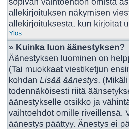
sopivan vaihtoehdon omista aset
allekirjoituksen näkymisen viest
allekirjoituksesta, kun kirjoitat u
Ylös
» Kuinka luon äänestyksen?
Äänestyksen luominen on helppo
(Tai muokkaat viestiketjun ensi
kohdan
Lisää äänestys
. (Mikäli
todennäköisesti riitä äänsetyk
äänestykselle otsikko ja vähint
vaihtoehdot omille riveillensä. 
äänestys päättyy. Änestys ei pä