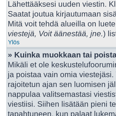
Lähettääksesi uuden viestin. K
Saatat joutua kirjautumaan sisä
Mitä voit tehdä alueilla on luet
viestejä, Voit äänestää, jne.
) lis
Ylös
» Kuinka muokkaan tai poista
Mikäli et ole keskustelufoorumin
ja poistaa vain omia viestejäsi.
rajoitetun ajan sen luomisen j
nappulaa valitsemastasi viestis
viestiisi. Siihen lisätään pien
tapahtuneen, kun palaat luke