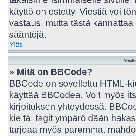
käyttö on estetty. Viestiä voi tö
vastaus, mutta tästä kannattaa 
sääntöjä.
Ylös
Viestie
» Mitä on BBCode?
BBCode on sovellettu HTML-kiele
käyttää BBCodea. Voit myös it
kirjoituksen yhteydessä. BBCod
kieltä, tagit ympäröidään hakasul
tarjoaa myös paremmat mahdoll