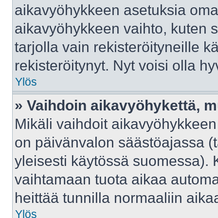
aikavyöhykkeen asetuksia omast
aikavyöhykkeen vaihto, kuten s
tarjolla vain rekisteröityneille kä
rekisteröitynyt. Nyt voisi olla hy
Ylös
» Vaihdoin aikavyöhykettä, mut
Mikäli vaihdoit aikavyöhykkeen
on päivänvalon säästöajassa (t
yleisesti käytössä suomessa). 
vaihtamaan tuota aikaa automaat
heittää tunnilla normaaliin aika
Ylös