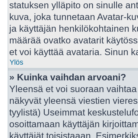
statuksen ylläpito on sinulle an
kuva, joka tunnetaan Avatar-ku
ja käyttäjän henkilökohtainen k
määrää ovatko avatarit käytössä
et voi käyttää avataria. Sinun ka
Ylös
» Kuinka vaihdan arvoani?
Yleensä et voi suoraan vaihtaa
näkyvät yleensä viestien viere
tyylistä) Useimmat keskusteluf
osoittamaan käyttäjän kirjoittam
käyttäjät toisistaaan. Esimerkiks