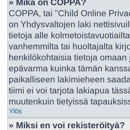
» Mikä on COPPA?
COPPA, tai "Child Online Priva
on Yhdysvaltojen laki nettisivui
tietoja alle kolmetoistavuotiai
vanhemmilta tai huoltajalta kirj
henkilökohtaisia tietoja omaan 
epävarma kuinka tämän kanssa 
paikalliseen lakimieheen saad
tiimi ei voi tarjota lakiapua täss
muutenkuin tietyissä tapauksiss
Ylös
» Miksi en voi rekisteröityä?