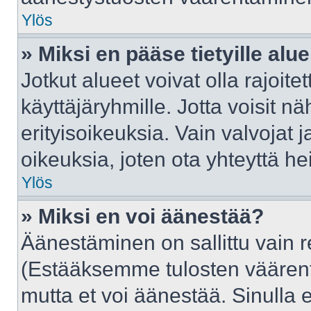
Ylös
» Miksi en pääse tietyille alue
Jotkut alueet voivat olla rajoitettu
käyttäjäryhmille. Jotta voisit näh
erityisoikeuksia. Vain valvojat j
oikeuksia, joten ota yhteyttä he
Ylös
» Miksi en voi äänestää?
Äänestäminen on sallittu vain rek
(Estääksemme tulosten väärentäm
mutta et voi äänestää. Sinulla e