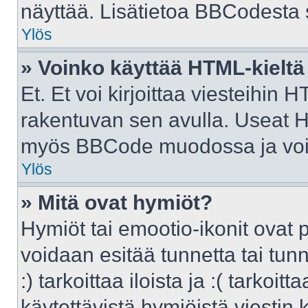
näyttää. Lisätietoa BBCodesta sa
Ylös
» Voinko käyttää HTML-kieltä
Et. Et voi kirjoittaa viesteihin 
rakentuvan sen avulla. Useat H
myös BBCode muodossa ja voit k
Ylös
» Mitä ovat hymiöt?
Hymiöt tai emootio-ikonit ovat p
voidaan esitää tunnetta tai tunn
:) tarkoittaa iloista ja :( tarkoit
käytettävistä hymiöistä viestin