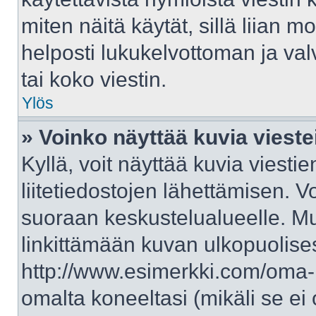
miten näitä käytät, sillä liian 
helposti lukukelvottoman ja val
tai koko viestin.
Ylös
» Voinko näyttää kuvia vieste
Kyllä, voit näyttää kuvia viestie
liitetiedostojen lähettämisen. V
suoraan keskustelualueelle. M
linkittämään kuvan ulkopuolises
http://www.esimerkki.com/oma-ku
omalta koneeltasi (mikäli se ei 