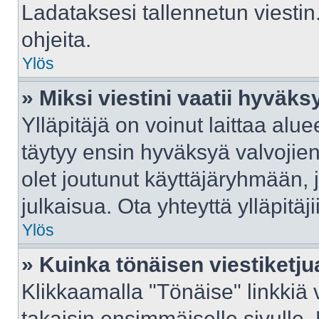
Ladataksesi tallennetun viestin
ohjeita.
Ylös
» Miksi viestini vaatii hyväk
Ylläpitäjä on voinut laittaa aluee
täytyy ensin hyväksyä valvojie
olet joutunut käyttäjäryhmään, j
julkaisua. Ota yhteyttä ylläpitäj
Ylös
» Kuinka tönäisen viestiketju
Klikkaamalla "Tönäise" linkkiä v
takaisin ensimmäiselle sivulle.