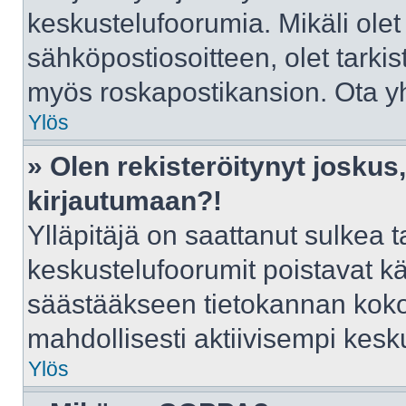
keskustelufoorumia. Mikäli olet
sähköpostiosoitteen, olet tarkist
myös roskapostikansion. Ota yht
Ylös
» Olen rekisteröitynyt josku
kirjautumaan?!
Ylläpitäjä on saattanut sulkea t
keskustelufoorumit poistavat k
säästääkseen tietokannan kokoa
mahdollisesti aktiivisempi kesk
Ylös