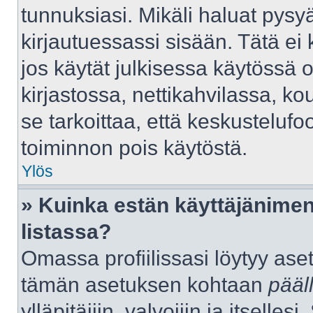
tunnuksiasi. Mikäli haluat pysyä
kirjautuessassi sisään. Tätä ei 
jos käytät julkisessa käytössä 
kirjastossa, nettikahvilassa, kou
se tarkoittaa, että keskustelufo
toiminnon pois käytöstä.
Ylös
» Kuinka estän käyttäjänimen
listassa?
Omassa profiilissasi löytyy as
tämän asetuksen kohtaan
pääl
ylläpitäjiin, valvojiin ja itselles