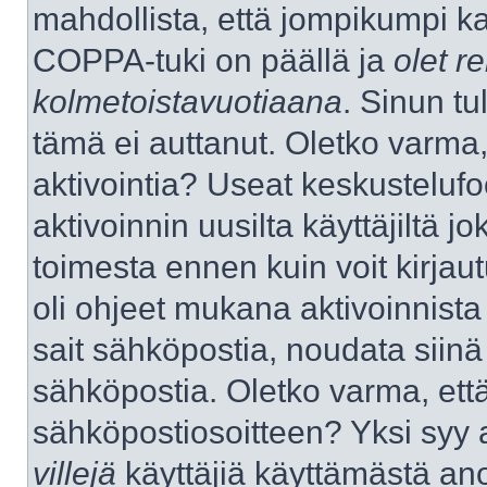
mahdollista, että jompikumpi k
COPPA-tuki on päällä ja
olet re
kolmetoistavuotiaana
. Sinun tu
tämä ei auttanut. Oletko varma,
aktivointia? Useat keskustelufo
aktivoinnin uusilta käyttäjiltä jo
toimesta ennen kuin voit kirjaut
oli ohjeet mukana aktivoinnista 
sait sähköpostia, noudata siinä t
sähköpostia. Oletko varma, ett
sähköpostiosoitteen? Yksi syy 
villejä
käyttäjiä käyttämästä an