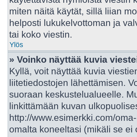
miten näitä käytät, sillä liian 
helposti lukukelvottoman ja val
tai koko viestin.
Ylös
» Voinko näyttää kuvia vieste
Kyllä, voit näyttää kuvia viestie
liitetiedostojen lähettämisen. V
suoraan keskustelualueelle. M
linkittämään kuvan ulkopuolises
http://www.esimerkki.com/oma-ku
omalta koneeltasi (mikäli se ei 