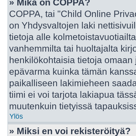
» Mikä on COPPA?
COPPA, tai "Child Online Priva
on Yhdysvaltojen laki nettisivui
tietoja alle kolmetoistavuotiai
vanhemmilta tai huoltajalta kirj
henkilökohtaisia tietoja omaan 
epävarma kuinka tämän kanssa 
paikalliseen lakimieheen saad
tiimi ei voi tarjota lakiapua täss
muutenkuin tietyissä tapauksiss
Ylös
» Miksi en voi rekisteröityä?