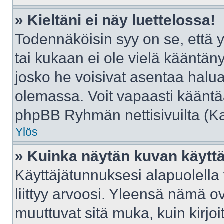
» Kieltäni ei näy luettelossa!
Todennäköisin syy on se, että yl
tai kukaan ei ole vielä kääntänyt 
josko he voisivat asentaa halua
olemassa. Voit vapaasti kääntää
phpBB Ryhmän nettisivuilta (Kat
Ylös
» Kuinka näytän kuvan käyttä
Käyttäjätunnuksesi alapuolella
liittyy arvoosi. Yleensä nämä ovat
muuttuvat sitä muka, kuin kirjo