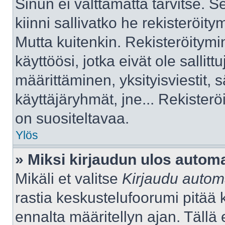
Sinun ei välttämättä tarvitse. S
kiinni sallivatko he rekisteröity
Mutta kuitenkin. Rekisteröitymi
käyttöösi, jotka eivät ole sallitt
määrittäminen, yksityisviestit, s
käyttäjäryhmät, jne... Rekister
on suositeltavaa.
Ylös
» Miksi kirjaudun ulos automa
Mikäli et valitse
Kirjaudu automa
rastia keskustelufoorumi pitää 
ennalta määritellyn ajan. Tällä