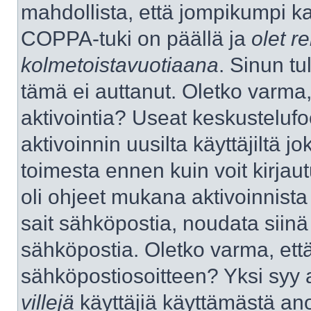
mahdollista, että jompikumpi k
COPPA-tuki on päällä ja
olet re
kolmetoistavuotiaana
. Sinun tu
tämä ei auttanut. Oletko varma,
aktivointia? Useat keskustelufo
aktivoinnin uusilta käyttäjiltä jo
toimesta ennen kuin voit kirjaut
oli ohjeet mukana aktivoinnista 
sait sähköpostia, noudata siinä t
sähköpostia. Oletko varma, ett
sähköpostiosoitteen? Yksi syy 
villejä
käyttäjiä käyttämästä an