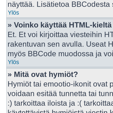
näyttää. Lisätietoa BBCodesta sa
Ylös
» Voinko käyttää HTML-kieltä
Et. Et voi kirjoittaa viesteihin 
rakentuvan sen avulla. Useat H
myös BBCode muodossa ja voit k
Ylös
» Mitä ovat hymiöt?
Hymiöt tai emootio-ikonit ovat p
voidaan esitää tunnetta tai tunn
:) tarkoittaa iloista ja :( tarkoit
käytettävistä hymiöistä viestin