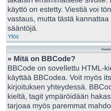
käyttö on estetty. Viestiä voi tö
vastaus, mutta tästä kannattaa 
sääntöjä.
Ylös
Viestie
» Mitä on BBCode?
BBCode on sovellettu HTML-kiele
käyttää BBCodea. Voit myös it
kirjoituksen yhteydessä. BBCod
kieltä, tagit ympäröidään hakasul
tarjoaa myös paremmat mahdoll