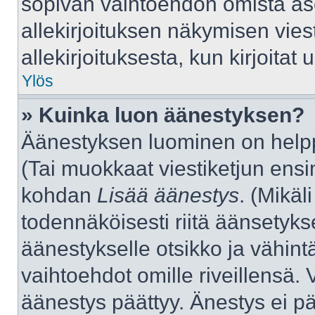
sopivan vaihtoehdon omista aset
allekirjoituksen näkymisen viest
allekirjoituksesta, kun kirjoitat u
Ylös
» Kuinka luon äänestyksen?
Äänestyksen luominen on helppo
(Tai muokkaat viestiketjun ensi
kohdan
Lisää äänestys
. (Mikäli
todennäköisesti riitä äänsetyk
äänestykselle otsikko ja vähint
vaihtoehdot omille riveillensä. 
äänestys päättyy. Änestys ei pä