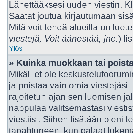
Lähettääksesi uuden viestin. K
Saatat joutua kirjautumaan sisä
Mitä voit tehdä alueilla on luet
viestejä, Voit äänestää, jne.
) lis
Ylös
» Kuinka muokkaan tai poista
Mikäli et ole keskustelufoorumin
ja poistaa vain omia viestejäsi.
rajoitetun ajan sen luomisen j
nappulaa valitsemastasi viestis
viestiisi. Siihen lisätään pien
tapahtuneen, kun palaat luke