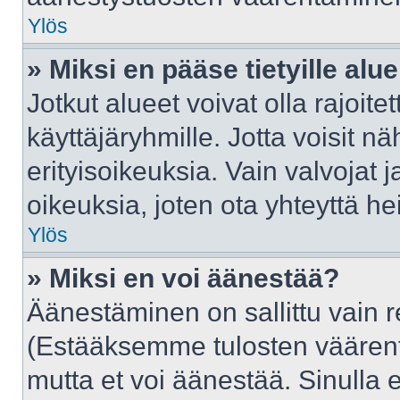
Ylös
» Miksi en pääse tietyille alue
Jotkut alueet voivat olla rajoitettu
käyttäjäryhmille. Jotta voisit näh
erityisoikeuksia. Vain valvojat j
oikeuksia, joten ota yhteyttä he
Ylös
» Miksi en voi äänestää?
Äänestäminen on sallittu vain rek
(Estääksemme tulosten väärentäm
mutta et voi äänestää. Sinulla e