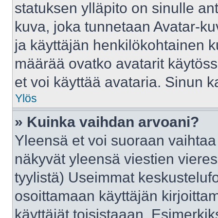
statuksen ylläpito on sinulle an
kuva, joka tunnetaan Avatar-ku
ja käyttäjän henkilökohtainen k
määrää ovatko avatarit käytössä
et voi käyttää avataria. Sinun ka
Ylös
» Kuinka vaihdan arvoani?
Yleensä et voi suoraan vaihtaa
näkyvät yleensä viestien viere
tyylistä) Useimmat keskusteluf
osoittamaan käyttäjän kirjoittam
käyttäjät toisistaaan. Esimerkiks