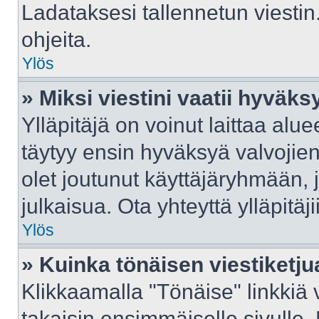
Ladataksesi tallennetun viestin
ohjeita.
Ylös
» Miksi viestini vaatii hyväk
Ylläpitäjä on voinut laittaa aluee
täytyy ensin hyväksyä valvojie
olet joutunut käyttäjäryhmään, j
julkaisua. Ota yhteyttä ylläpitäj
Ylös
» Kuinka tönäisen viestiketju
Klikkaamalla "Tönäise" linkkiä v
takaisin ensimmäiselle sivulle.