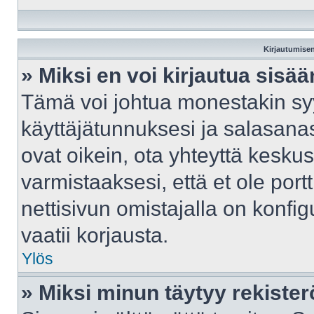
Kirjautumisen
» Miksi en voi kirjautua sisä
Tämä voi johtua monestakin syy
käyttäjätunnuksesi ja salasanasi
ovat oikein, ota yhteyttä kesku
varmistaaksesi, että et ole port
nettisivun omistajalla on konfig
vaatii korjausta.
Ylös
» Miksi minun täytyy rekister