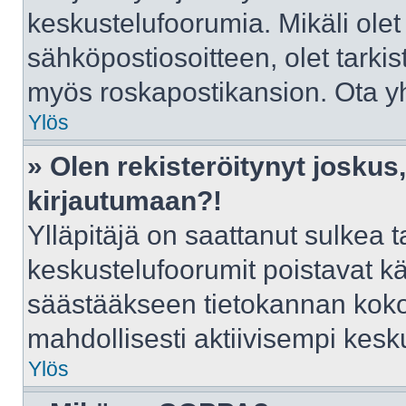
keskustelufoorumia. Mikäli olet
sähköpostiosoitteen, olet tarkist
myös roskapostikansion. Ota yht
Ylös
» Olen rekisteröitynyt josku
kirjautumaan?!
Ylläpitäjä on saattanut sulkea t
keskustelufoorumit poistavat k
säästääkseen tietokannan kokoa
mahdollisesti aktiivisempi kesk
Ylös