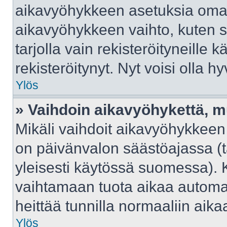
aikavyöhykkeen asetuksia omast
aikavyöhykkeen vaihto, kuten s
tarjolla vain rekisteröityneille kä
rekisteröitynyt. Nyt voisi olla hy
Ylös
» Vaihdoin aikavyöhykettä, mut
Mikäli vaihdoit aikavyöhykkeen
on päivänvalon säästöajassa (t
yleisesti käytössä suomessa). 
vaihtamaan tuota aikaa automaat
heittää tunnilla normaaliin aika
Ylös