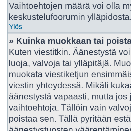
Vaihtoehtojen määrä voi olla myö
keskustelufoorumin ylläpidosta
Ylös
» Kuinka muokkaan tai poist
Kuten viestitkin. Äänestystä v
luoja, valvoja tai ylläpitäjä. M
muokata viestiketjun ensimmäis
viestin yhteydessä. Mikäli kuka
äänestystä vapaasti, mutta jos 
vaihtoehtoja. Tällöin vain valvoj
poistaa sen. Tällä pyritään e
äänestystuosten väärentäminen