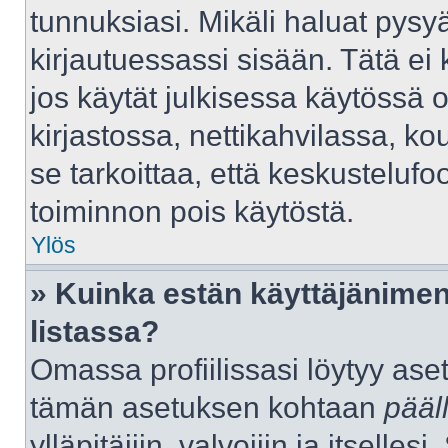
tunnuksiasi. Mikäli haluat pysyä
kirjautuessassi sisään. Tätä ei 
jos käytät julkisessa käytössä 
kirjastossa, nettikahvilassa, kou
se tarkoittaa, että keskustelufo
toiminnon pois käytöstä.
Ylös
» Kuinka estän käyttäjänimen
listassa?
Omassa profiilissasi löytyy as
tämän asetuksen kohtaan
pääl
ylläpitäjiin, valvojiin ja itselles