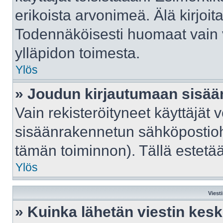
erikoista arvonimeä. Älä kirjoit
Todennäköisesti huomaat vain 
ylläpidon toimesta.
Ylös
» Joudun kirjautumaan sisään
Vain rekisteröityneet käyttäjät 
sisäänrakennetun sähköpostiohje
tämän toiminnon). Tällä estetää
Ylös
Viest
» Kuinka lähetän viestin kes