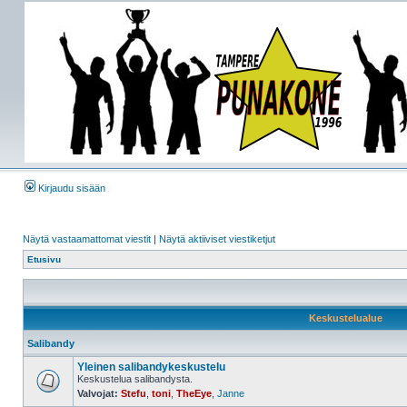
Kirjaudu sisään
Näytä vastaamattomat viestit
|
Näytä aktiiviset viestiketjut
Etusivu
Keskustelualue
Salibandy
Yleinen salibandykeskustelu
Keskustelua salibandysta.
Valvojat:
Stefu
,
toni
,
TheEye
,
Janne