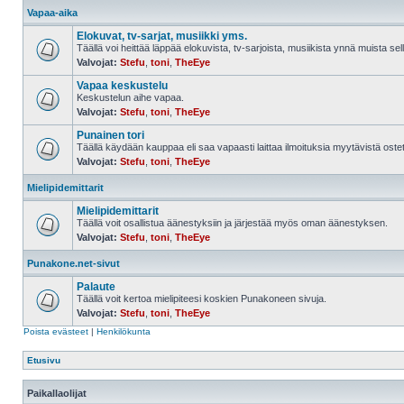
Vapaa-aika
Elokuvat, tv-sarjat, musiikki yms.
Täällä voi heittää läppää elokuvista, tv-sarjoista, musiikista ynnä muista sell
Valvojat:
Stefu
,
toni
,
TheEye
Vapaa keskustelu
Keskustelun aihe vapaa.
Valvojat:
Stefu
,
toni
,
TheEye
Punainen tori
Täällä käydään kauppaa eli saa vapaasti laittaa ilmoituksia myytävistä ostett
Valvojat:
Stefu
,
toni
,
TheEye
Mielipidemittarit
Mielipidemittarit
Täällä voit osallistua äänestyksiin ja järjestää myös oman äänestyksen.
Valvojat:
Stefu
,
toni
,
TheEye
Punakone.net-sivut
Palaute
Täällä voit kertoa mielipiteesi koskien Punakoneen sivuja.
Valvojat:
Stefu
,
toni
,
TheEye
Poista evästeet
|
Henkilökunta
Etusivu
Paikallaolijat