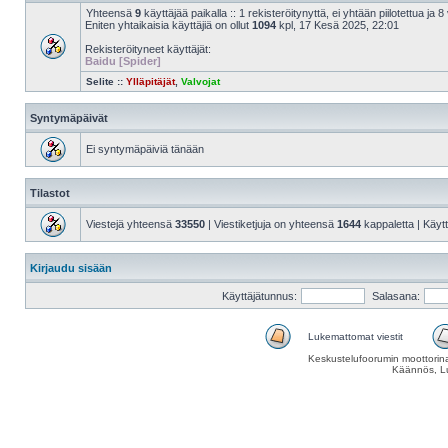
Yhteensä
9
käyttäjää paikalla :: 1 rekisteröitynyttä, ei yhtään piilotettua ja 8 
Eniten yhtaikaisia käyttäjiä on ollut
1094
kpl, 17 Kesä 2025, 22:01
Rekisteröityneet käyttäjät:
Baidu [Spider]
Selite ::
Ylläpitäjät
,
Valvojat
Syntymäpäivät
Ei syntymäpäiviä tänään
Tilastot
Viestejä yhteensä
33550
| Viestiketjuja on yhteensä
1644
kappaletta | Käyt
Kirjaudu sisään
Käyttäjätunnus:
Salasana:
Lukemattomat viestit
Keskustelufoorumin moottorina
Käännös, Lu