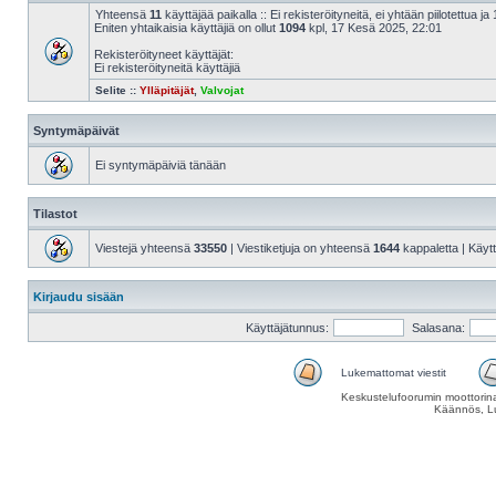
Yhteensä
11
käyttäjää paikalla :: Ei rekisteröityneitä, ei yhtään piilotettua ja 
Eniten yhtaikaisia käyttäjiä on ollut
1094
kpl, 17 Kesä 2025, 22:01
Rekisteröityneet käyttäjät:
Ei rekisteröityneitä käyttäjiä
Selite ::
Ylläpitäjät
,
Valvojat
Syntymäpäivät
Ei syntymäpäiviä tänään
Tilastot
Viestejä yhteensä
33550
| Viestiketjuja on yhteensä
1644
kappaletta | Käyt
Kirjaudu sisään
Käyttäjätunnus:
Salasana:
Lukemattomat viestit
Keskustelufoorumin moottorina
Käännös, Lu