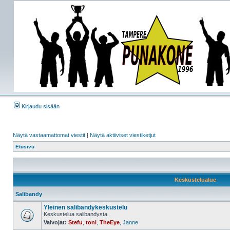
Kirjaudu sisään
Näytä vastaamattomat viestit
|
Näytä aktiiviset viestiketjut
Etusivu
Keskustelualue
Salibandy
Yleinen salibandykeskustelu
Keskustelua salibandysta.
Valvojat:
Stefu
,
toni
,
TheEye
,
Janne