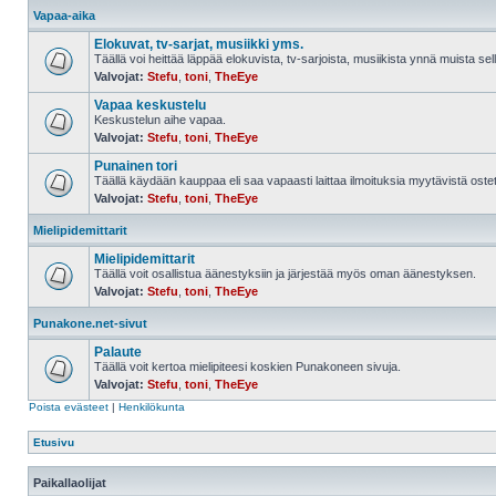
Vapaa-aika
Elokuvat, tv-sarjat, musiikki yms.
Täällä voi heittää läppää elokuvista, tv-sarjoista, musiikista ynnä muista sell
Valvojat:
Stefu
,
toni
,
TheEye
Vapaa keskustelu
Keskustelun aihe vapaa.
Valvojat:
Stefu
,
toni
,
TheEye
Punainen tori
Täällä käydään kauppaa eli saa vapaasti laittaa ilmoituksia myytävistä ostett
Valvojat:
Stefu
,
toni
,
TheEye
Mielipidemittarit
Mielipidemittarit
Täällä voit osallistua äänestyksiin ja järjestää myös oman äänestyksen.
Valvojat:
Stefu
,
toni
,
TheEye
Punakone.net-sivut
Palaute
Täällä voit kertoa mielipiteesi koskien Punakoneen sivuja.
Valvojat:
Stefu
,
toni
,
TheEye
Poista evästeet
|
Henkilökunta
Etusivu
Paikallaolijat