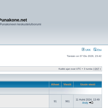
Punakone.net
Punakoneen keskustelufoorumi
UKK
Etsi
Tänään on 07 Elo 2026, 23:42
Kaikki ajat ovat UTC + 3 tuntia [
DST
]
Aiheet
Viestit
Uusin viesti
11 Huhti 2024, 13:49
91
961
Andy