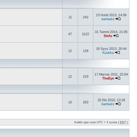
23 Huhti 2013, 14:06
11
242
barbwire
31 Tammi 2014, 21:05
47
1122
Stefu
18 Syys 2013, 20:44
12
128
Kuokka
17 Marras 2011, 22:04
12
219
TheEye
25 Elo 2010, 13:28
10
263
barbwire
Kaikki ajat ovat UTC + 3 tuntia [
DST
]