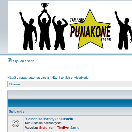
Kirjaudu sisään
Näytä vastaamattomat viestit
|
Näytä aktiiviset viestiketjut
Etusivu
Salibandy
Yleinen salibandykeskustelu
Keskustelua salibandysta.
Valvojat:
Stefu
,
toni
,
TheEye
,
Janne