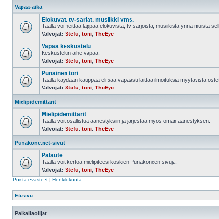
Vapaa-aika
Elokuvat, tv-sarjat, musiikki yms.
Täällä voi heittää läppää elokuvista, tv-sarjoista, musiikista ynnä muista sell
Valvojat:
Stefu
,
toni
,
TheEye
Vapaa keskustelu
Keskustelun aihe vapaa.
Valvojat:
Stefu
,
toni
,
TheEye
Punainen tori
Täällä käydään kauppaa eli saa vapaasti laittaa ilmoituksia myytävistä ostett
Valvojat:
Stefu
,
toni
,
TheEye
Mielipidemittarit
Mielipidemittarit
Täällä voit osallistua äänestyksiin ja järjestää myös oman äänestyksen.
Valvojat:
Stefu
,
toni
,
TheEye
Punakone.net-sivut
Palaute
Täällä voit kertoa mielipiteesi koskien Punakoneen sivuja.
Valvojat:
Stefu
,
toni
,
TheEye
Poista evästeet
|
Henkilökunta
Etusivu
Paikallaolijat