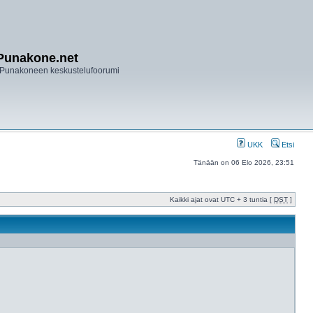
Punakone.net
Punakoneen keskustelufoorumi
UKK
Etsi
Tänään on 06 Elo 2026, 23:51
Kaikki ajat ovat UTC + 3 tuntia [
DST
]