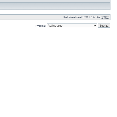
Kaikki ajat ovat UTC + 3 tuntia [
DST
]
Hyppää: