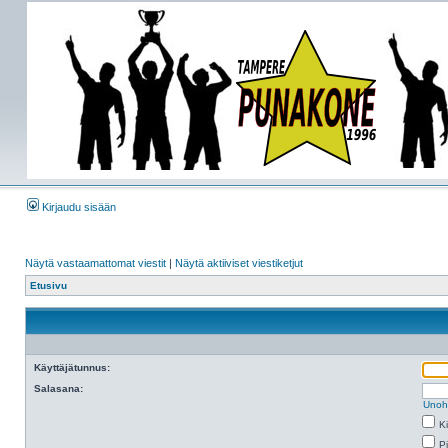
Kirjaudu sisään
Näytä vastaamattomat viestit
|
Näytä aktiiviset viestiketjut
Etusivu
Käyttäjätunnus:
Salasana:
Unoh
K
Pi