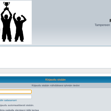
Tampereen 
Kirjaudu sisään
Kirjaudu sisään nähdäksesi ryhmän tiedot
din salasanani
irjaudu automaattisesti sisään.
ilota paikalla olemiseni tällä kertaa