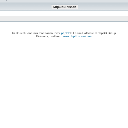
Keskustelufoorumin moottorina toimii
phpBB
® Forum Software © phpBB Group
Käännös, Lurttinen,
www.phpbbsuomi.com