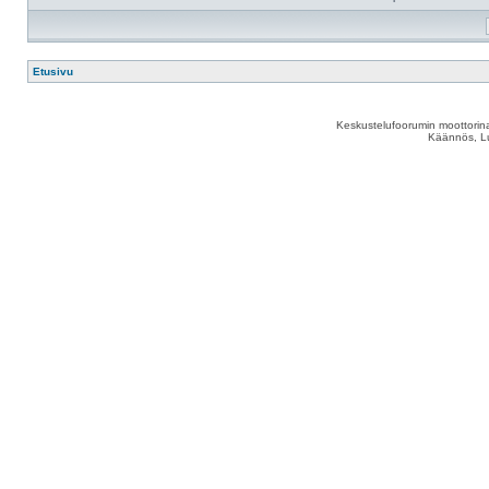
Etusivu
Keskustelufoorumin moottorina
Käännös, Lu