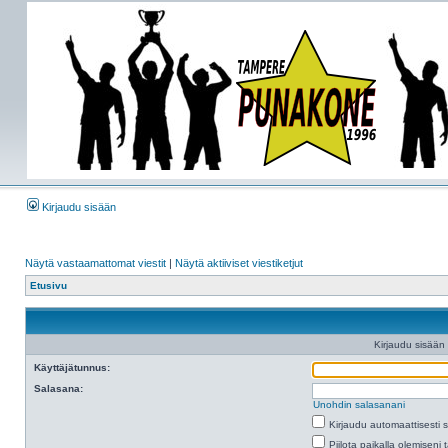
Kirjaudu sisään
Näytä vastaamattomat viestit
|
Näytä aktiiviset viestiketjut
Etusivu
Kirjaudu sisään
Käyttäjätunnus:
Salasana:
Unohdin salasanani
Kirjaudu automaattisesti 
Piilota paikalla olemiseni 