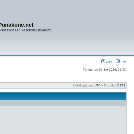
Punakone.net
Punakoneen keskustelufoorumi
UKK
Etsi
Tänään on 06 Elo 2026, 02:53
Kaikki ajat ovat UTC + 3 tuntia [
DST
]