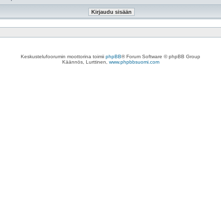
Keskustelufoorumin moottorina toimii
phpBB
® Forum Software © phpBB Group
Käännös, Lurttinen,
www.phpbbsuomi.com