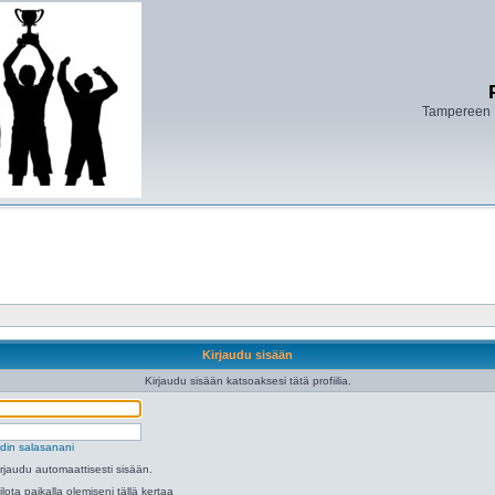
Tampereen 
Kirjaudu sisään
Kirjaudu sisään katsoaksesi tätä profiilia.
din salasanani
irjaudu automaattisesti sisään.
ilota paikalla olemiseni tällä kertaa