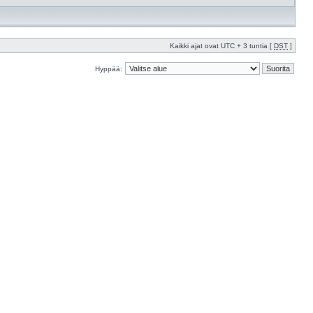
Kaikki ajat ovat UTC + 3 tuntia [
DST
]
Hyppää: