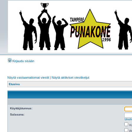
Kirjaudu sisään
Näytä vastaamattomat viestit
|
Näytä aktiiviset viestiketjut
Etusivu
Käyttäjätunnus:
Salasana:
Unoh
K
Pi