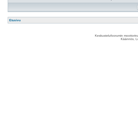
Etusivu
Keskustelufoorumin moottorina
Käännös, Lu