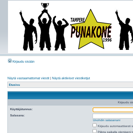
Kirjaudu sisään
Näytä vastaamattomat viestit
|
Näytä aktiiviset viestiketjut
Etusivu
Kirjaudu si
Käyttäjätunnus:
Salasana:
Unohdin salasanani
Kirjaudu automaattisesti 
Piilota paikalla olemiseni 