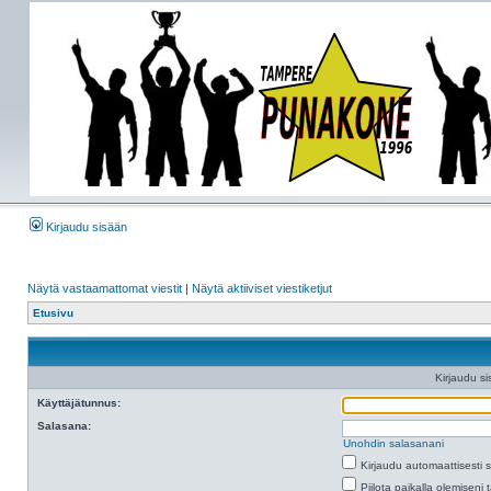
Kirjaudu sisään
Näytä vastaamattomat viestit
|
Näytä aktiiviset viestiketjut
Etusivu
Kirjaudu si
Käyttäjätunnus:
Salasana:
Unohdin salasanani
Kirjaudu automaattisesti 
Piilota paikalla olemiseni 