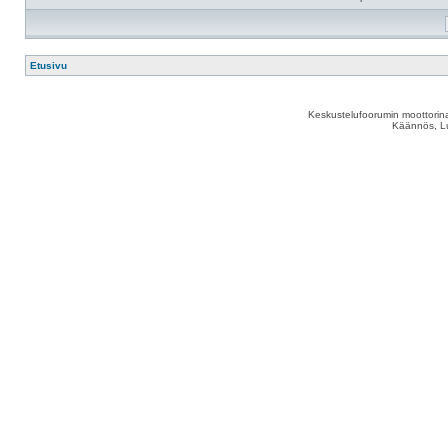
Etusivu
Keskustelufoorumin moottorina
Käännös, Lu