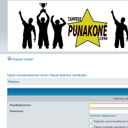
Kirjaudu sisään
Näytä vastaamattomat viestit
|
Näytä aktiiviset viestiketjut
Etusivu
Kirjaudu si
Käyttäjätunnus:
Salasana:
Unohdin salasanani
Kirjaudu automaattisesti 
Piilota paikalla olemiseni 