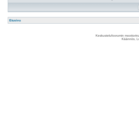
Etusivu
Keskustelufoorumin moottorina
Käännös, Lu