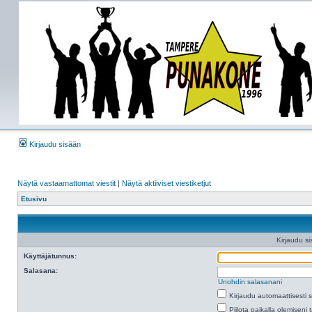
Kirjaudu sisään
Näytä vastaamattomat viestit
|
Näytä aktiiviset viestiketjut
Etusivu
Kirjaudu si
Käyttäjätunnus:
Salasana:
Unohdin salasanani
Kirjaudu automaattisesti 
Piilota paikalla olemiseni 