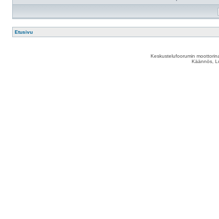
Etusivu
Keskustelufoorumin moottorina
Käännös, Lu