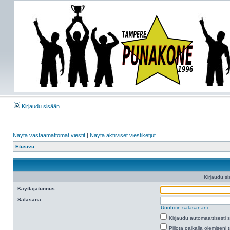
Kirjaudu sisään
Näytä vastaamattomat viestit
|
Näytä aktiiviset viestiketjut
Etusivu
Kirjaudu si
Käyttäjätunnus:
Salasana:
Unohdin salasanani
Kirjaudu automaattisesti 
Piilota paikalla olemiseni 