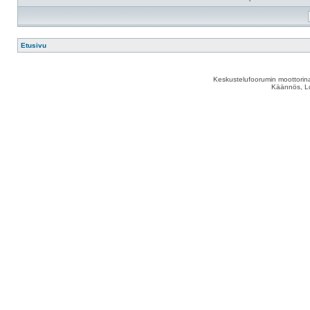
Etusivu
Keskustelufoorumin moottorina
Käännös, Lu