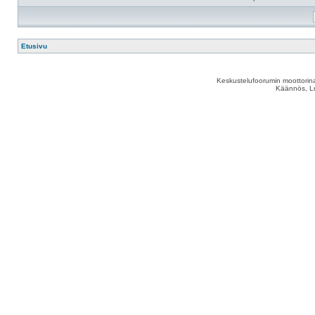
Etusivu
Keskustelufoorumin moottorina
Käännös, Lu