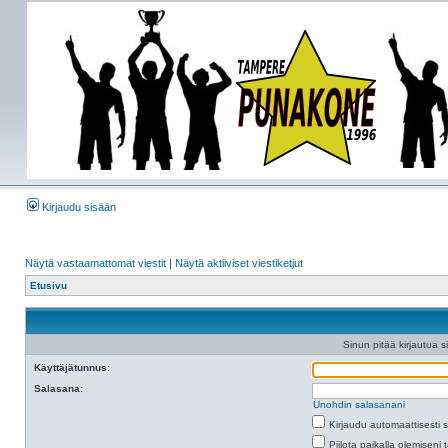
Kirjaudu sisään
Näytä vastaamattomat viestit
|
Näytä aktiiviset viestiketjut
Etusivu
Sinun pitää kirjautua s
Käyttäjätunnus:
Salasana:
Unohdin salasanani
Kirjaudu automaattisesti 
Piilota paikalla olemiseni 