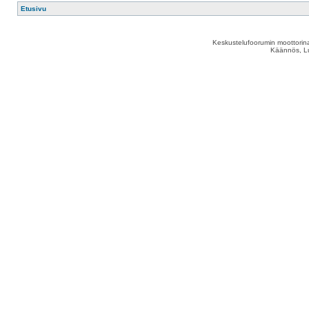
Etusivu
Keskustelufoorumin moottorina
Käännös, Lu