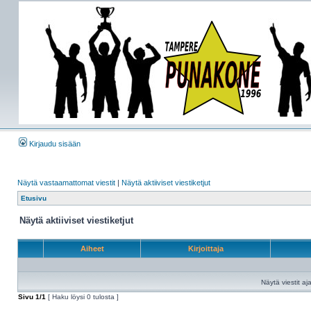
Kirjaudu sisään
Näytä vastaamattomat viestit
|
Näytä aktiiviset viestiketjut
Etusivu
Näytä aktiiviset viestiketjut
Aiheet
Kirjoittaja
Näytä viestit aja
Sivu
1
/
1
[ Haku löysi 0 tulosta ]