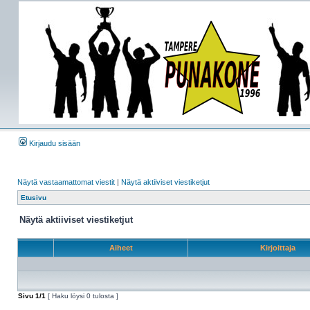
Kirjaudu sisään
Näytä vastaamattomat viestit
|
Näytä aktiiviset viestiketjut
Etusivu
Näytä aktiiviset viestiketjut
Aiheet
Kirjoittaja
Sivu
1
/
1
[ Haku löysi 0 tulosta ]