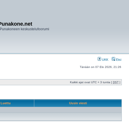
Punakone.net
Punakoneen keskustelufoorumi
UKK
Etsi
Tänään on 07 Elo 2026, 21:26
Kaikki ajat ovat UTC + 3 tuntia [
DST
]
Luettu
Uusin viesti