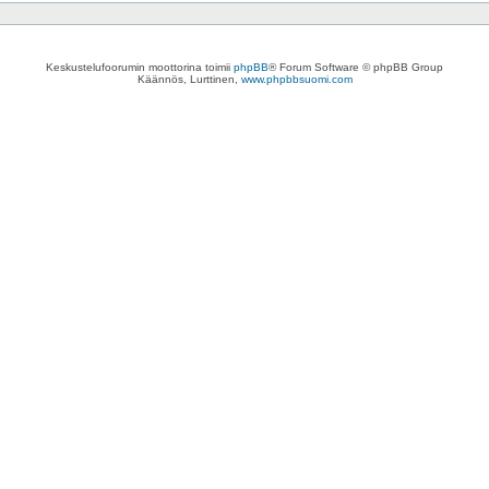
Keskustelufoorumin moottorina toimii
phpBB
® Forum Software © phpBB Group
Käännös, Lurttinen,
www.phpbbsuomi.com