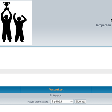
Tampereen 
Vastaukset
Ei löytynyt.
Näytä viestit ajalta: