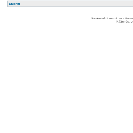
Etusivu
Keskustelufoorumin moottorina
Käännös, Lu