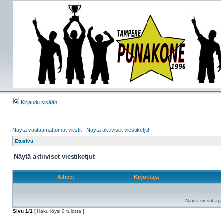
Kirjaudu sisään
Näytä vastaamattomat viestit
|
Näytä aktiiviset viestiketjut
Etusivu
Näytä aktiiviset viestiketjut
Aiheet
Kirjoittaja
Näytä viestit aja
Sivu
1
/
1
[ Haku löysi 0 tulosta ]