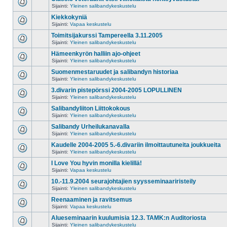
Sijainti:
Yleinen salibandykeskustelu
Kiekkokyniä
Sijainti:
Vapaa keskustelu
Toimitsijakurssi Tampereella 3.11.2005
Sijainti:
Yleinen salibandykeskustelu
Hämeenkyrön halliin ajo-ohjeet
Sijainti:
Yleinen salibandykeskustelu
Suomenmestaruudet ja salibandyn historiaa
Sijainti:
Yleinen salibandykeskustelu
3.divarin pistepörssi 2004-2005 LOPULLINEN
Sijainti:
Yleinen salibandykeskustelu
Salibandyliiton Liittokokous
Sijainti:
Yleinen salibandykeskustelu
Salibandy Urheilukanavalla
Sijainti:
Yleinen salibandykeskustelu
Kaudelle 2004-2005 5.-6.divariin ilmoittautuneita joukkueita
Sijainti:
Yleinen salibandykeskustelu
I Love You hyvin monilla kielillä!
Sijainti:
Vapaa keskustelu
10.-11.9.2004 seurajohtajien syysseminaariristeily
Sijainti:
Yleinen salibandykeskustelu
Reenaaminen ja ravitsemus
Sijainti:
Vapaa keskustelu
Alueseminaarin kuulumisia 12.3. TAMK:n Auditoriosta
Sijainti:
Yleinen salibandykeskustelu