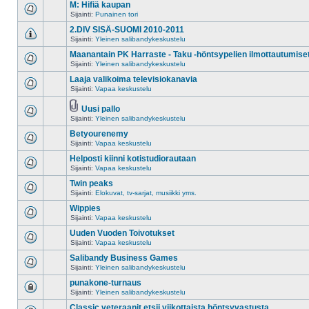
M: Hifiä kaupan
Sijainti:
Punainen tori
2.DIV SISÄ-SUOMI 2010-2011
Sijainti:
Yleinen salibandykeskustelu
Maanantain PK Harraste - Taku -höntsypelien ilmottautumise
Sijainti:
Yleinen salibandykeskustelu
Laaja valikoima televisiokanavia
Sijainti:
Vapaa keskustelu
Uusi pallo
Sijainti:
Yleinen salibandykeskustelu
Betyourenemy
Sijainti:
Vapaa keskustelu
Helposti kiinni kotistudiorautaan
Sijainti:
Vapaa keskustelu
Twin peaks
Sijainti:
Elokuvat, tv-sarjat, musiikki yms.
Wippies
Sijainti:
Vapaa keskustelu
Uuden Vuoden Toivotukset
Sijainti:
Vapaa keskustelu
Salibandy Business Games
Sijainti:
Yleinen salibandykeskustelu
punakone-turnaus
Sijainti:
Yleinen salibandykeskustelu
Classic veteraanit etsii viikottaista höntsyvastusta.