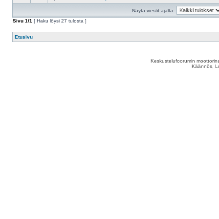
Näytä viestit ajalta:
Sivu
1
/
1
[ Haku löysi 27 tulosta ]
Etusivu
Keskustelufoorumin moottorina
Käännös, Lu