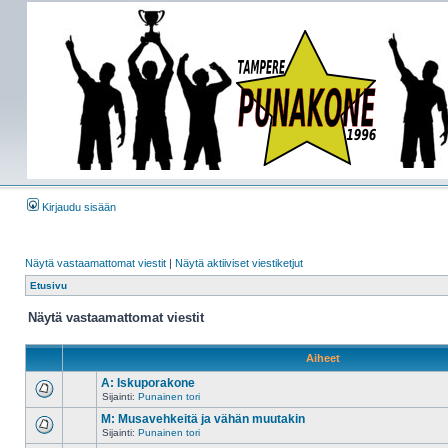
Kirjaudu sisään
Näytä vastaamattomat viestit
|
Näytä aktiiviset viestiketjut
Etusivu
Näytä vastaamattomat viestit
Aiheet
A: Iskuporakone
Sijainti:
Punainen tori
M: Musavehkeitä ja vähän muutakin
Sijainti:
Punainen tori