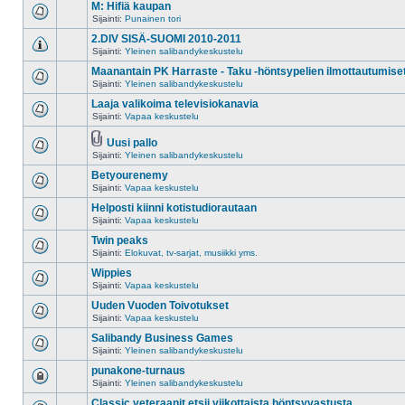
M: Hifiä kaupan
Sijainti:
Punainen tori
2.DIV SISÄ-SUOMI 2010-2011
Sijainti:
Yleinen salibandykeskustelu
Maanantain PK Harraste - Taku -höntsypelien ilmottautumise
Sijainti:
Yleinen salibandykeskustelu
Laaja valikoima televisiokanavia
Sijainti:
Vapaa keskustelu
Uusi pallo
Sijainti:
Yleinen salibandykeskustelu
Betyourenemy
Sijainti:
Vapaa keskustelu
Helposti kiinni kotistudiorautaan
Sijainti:
Vapaa keskustelu
Twin peaks
Sijainti:
Elokuvat, tv-sarjat, musiikki yms.
Wippies
Sijainti:
Vapaa keskustelu
Uuden Vuoden Toivotukset
Sijainti:
Vapaa keskustelu
Salibandy Business Games
Sijainti:
Yleinen salibandykeskustelu
punakone-turnaus
Sijainti:
Yleinen salibandykeskustelu
Classic veteraanit etsii viikottaista höntsyvastusta.