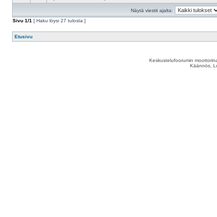
Näytä viestit ajalta:
Sivu
1
/
1
[ Haku löysi 27 tulosta ]
Etusivu
Keskustelufoorumin moottorina
Käännös, Lu