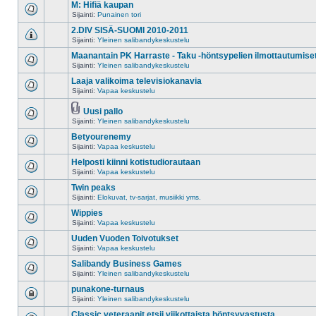
M: Hifiä kaupan
Sijainti:
Punainen tori
2.DIV SISÄ-SUOMI 2010-2011
Sijainti:
Yleinen salibandykeskustelu
Maanantain PK Harraste - Taku -höntsypelien ilmottautumise
Sijainti:
Yleinen salibandykeskustelu
Laaja valikoima televisiokanavia
Sijainti:
Vapaa keskustelu
Uusi pallo
Sijainti:
Yleinen salibandykeskustelu
Betyourenemy
Sijainti:
Vapaa keskustelu
Helposti kiinni kotistudiorautaan
Sijainti:
Vapaa keskustelu
Twin peaks
Sijainti:
Elokuvat, tv-sarjat, musiikki yms.
Wippies
Sijainti:
Vapaa keskustelu
Uuden Vuoden Toivotukset
Sijainti:
Vapaa keskustelu
Salibandy Business Games
Sijainti:
Yleinen salibandykeskustelu
punakone-turnaus
Sijainti:
Yleinen salibandykeskustelu
Classic veteraanit etsii viikottaista höntsyvastusta.