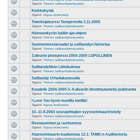
Sijainti:
Yleinen salibandykeskustelu
Kiekkokyniä
Sijainti:
Vapaa keskustelu
Toimitsijakurssi Tampereella 3.11.2005
Sijainti:
Yleinen salibandykeskustelu
Hämeenkyrön halliin ajo-ohjeet
Sijainti:
Yleinen salibandykeskustelu
Suomenmestaruudet ja salibandyn historiaa
Sijainti:
Yleinen salibandykeskustelu
3.divarin pistepörssi 2004-2005 LOPULLINEN
Sijainti:
Yleinen salibandykeskustelu
Salibandyliiton Liittokokous
Sijainti:
Yleinen salibandykeskustelu
Salibandy Urheilukanavalla
Sijainti:
Yleinen salibandykeskustelu
Kaudelle 2004-2005 5.-6.divariin ilmoittautuneita joukkueita
Sijainti:
Yleinen salibandykeskustelu
I Love You hyvin monilla kielillä!
Sijainti:
Vapaa keskustelu
10.-11.9.2004 seurajohtajien syysseminaariristeily
Sijainti:
Yleinen salibandykeskustelu
Reenaaminen ja ravitsemus
Sijainti:
Vapaa keskustelu
Alueseminaarin kuulumisia 12.3. TAMK:n Auditoriosta
Sijainti:
Yleinen salibandykeskustelu