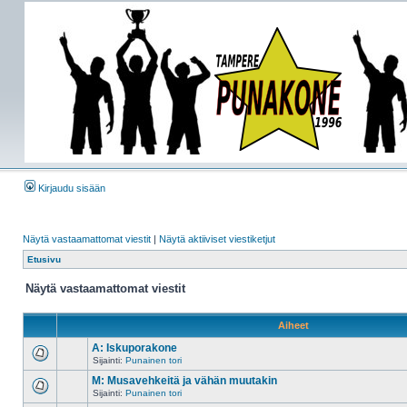
Kirjaudu sisään
Näytä vastaamattomat viestit
|
Näytä aktiiviset viestiketjut
Etusivu
Näytä vastaamattomat viestit
Aiheet
A: Iskuporakone
Sijainti:
Punainen tori
M: Musavehkeitä ja vähän muutakin
Sijainti:
Punainen tori