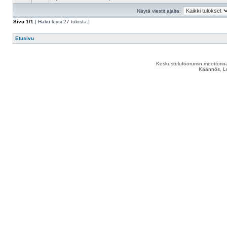
Näytä viestit ajalta:
Sivu
1
/
1
[ Haku löysi 27 tulosta ]
Etusivu
Keskustelufoorumin moottorina
Käännös, Lu