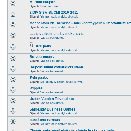
M: Hifiä kaupan
Sijainti:
Punainen tori
2.DIV SISÄ-SUOMI 2010-2011
Sijainti:
Yleinen salibandykeskustelu
Maanantain PK Harraste - Taku -höntsypelien ilmottautumise
Sijainti:
Yleinen salibandykeskustelu
Laaja valikoima televisiokanavia
Sijainti:
Vapaa keskustelu
Uusi pallo
Sijainti:
Yleinen salibandykeskustelu
Betyourenemy
Sijainti:
Vapaa keskustelu
Helposti kiinni kotistudiorautaan
Sijainti:
Vapaa keskustelu
Twin peaks
Sijainti:
Elokuvat, tv-sarjat, musiikki yms.
Wippies
Sijainti:
Vapaa keskustelu
Uuden Vuoden Toivotukset
Sijainti:
Vapaa keskustelu
Salibandy Business Games
Sijainti:
Yleinen salibandykeskustelu
punakone-turnaus
Sijainti:
Yleinen salibandykeskustelu
Classic veteraanit etsii viikottaista höntsyvastusta.