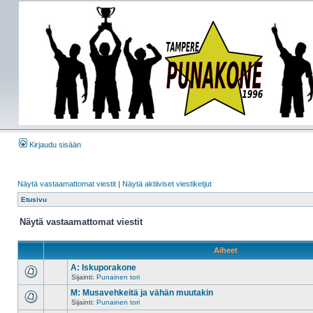
Kirjaudu sisään
Näytä vastaamattomat viestit
|
Näytä aktiiviset viestiketjut
Etusivu
Näytä vastaamattomat viestit
Aiheet
A: Iskuporakone
Sijainti:
Punainen tori
M: Musavehkeitä ja vähän muutakin
Sijainti:
Punainen tori