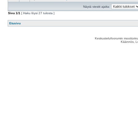
Näytä viestit ajalta:
Sivu
1
/
1
[ Haku löysi 27 tulosta ]
Etusivu
Keskustelufoorumin moottorina
Käännös, Lu