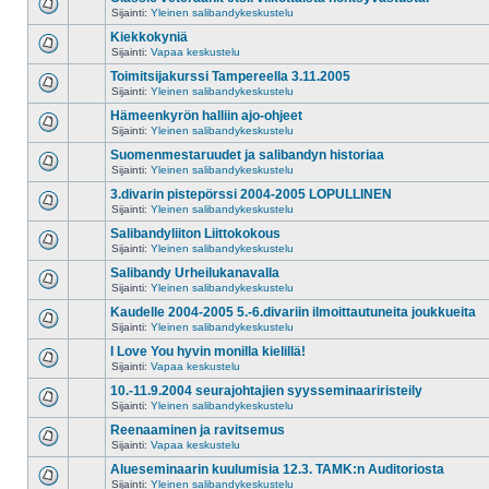
Sijainti:
Yleinen salibandykeskustelu
Kiekkokyniä
Sijainti:
Vapaa keskustelu
Toimitsijakurssi Tampereella 3.11.2005
Sijainti:
Yleinen salibandykeskustelu
Hämeenkyrön halliin ajo-ohjeet
Sijainti:
Yleinen salibandykeskustelu
Suomenmestaruudet ja salibandyn historiaa
Sijainti:
Yleinen salibandykeskustelu
3.divarin pistepörssi 2004-2005 LOPULLINEN
Sijainti:
Yleinen salibandykeskustelu
Salibandyliiton Liittokokous
Sijainti:
Yleinen salibandykeskustelu
Salibandy Urheilukanavalla
Sijainti:
Yleinen salibandykeskustelu
Kaudelle 2004-2005 5.-6.divariin ilmoittautuneita joukkueita
Sijainti:
Yleinen salibandykeskustelu
I Love You hyvin monilla kielillä!
Sijainti:
Vapaa keskustelu
10.-11.9.2004 seurajohtajien syysseminaariristeily
Sijainti:
Yleinen salibandykeskustelu
Reenaaminen ja ravitsemus
Sijainti:
Vapaa keskustelu
Alueseminaarin kuulumisia 12.3. TAMK:n Auditoriosta
Sijainti:
Yleinen salibandykeskustelu