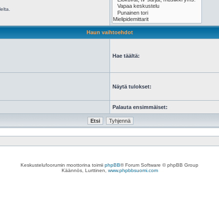
elta.
Haun vaihtoehdot
Hae täältä:
Näytä tulokset:
Palauta ensimmäiset:
Keskustelufoorumin moottorina toimii
phpBB
® Forum Software © phpBB Group
Käännös, Lurttinen,
www.phpbbsuomi.com