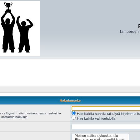
Tampereen 
Hakulauseke
saa löytyä. Laita haettavat sanat sulkuihin
Hae kaikilla sanoilla tai käytä kirjoitettua 
osittaisiin hakuihin
Hae kaikilla vaihtoehdoilla