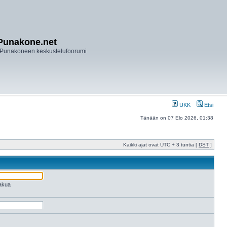
Punakone.net
Punakoneen keskustelufoorumi
UKK
Etsi
Tänään on 07 Elo 2026, 01:38
Kaikki ajat ovat UTC + 3 tuntia [
DST
]
hakua