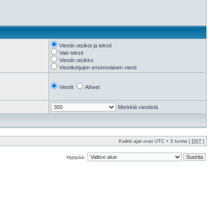
Viestin otsikot ja teksti
Vain teksti
Viestin otsikko
Viestiketjujen ensimmäinen viesti
Viestit
Aiheet
Merkkiä viestistä
Kaikki ajat ovat UTC + 3 tuntia [
DST
]
Hyppää: