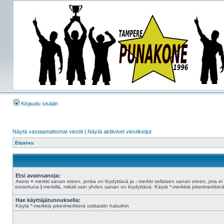
Kirjaudu sisään
Näytä vastaamattomat viestit
|
Näytä aktiiviset viestiketjut
Etusivu
Etsi avainsanoja:
Aseta
+
merkki sanan eteen, jonka on löydyttävä ja
-
merkki sellaisen sanan eteen, jota ei 
erotettuna
|
-merkillä, mikäli vain yhden sanan on löydyttävä. Käytä *-merkkiä jokerimerkkinä 
Hae käyttäjätunnuksella:
Käytä *-merkkiä jokerimerkkinä osittaisiin hakuihin