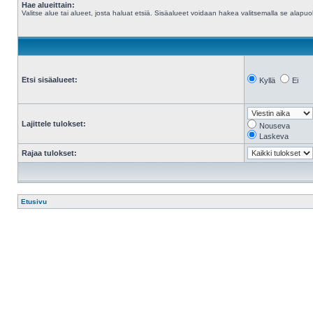
Hae alueittain:
Valitse alue tai alueet, josta haluat etsiä. Sisäalueet voidaan hakea valitsemalla se alapuol
Etsi sisäalueet:
Kyllä
Ei
Lajittele tulokset:
Nouseva
Laskeva
Rajaa tulokset:
Etusivu