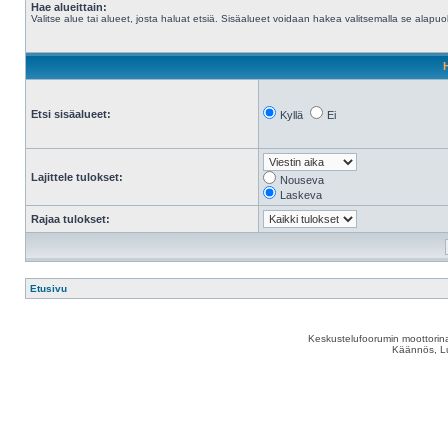
Hae alueittain:
Valitse alue tai alueet, josta haluat etsiä. Sisäalueet voidaan hakea valitsemalla se alapuol
Etsi sisäalueet:
Kyllä
Ei
Lajittele tulokset:
Nouseva
Laskeva
Rajaa tulokset:
Etusivu
Keskustelufoorumin moottorina
Käännös, Lu