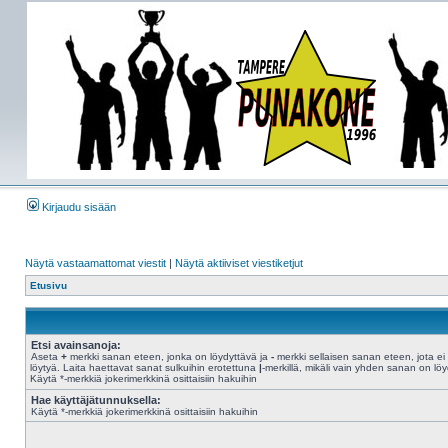
Kirjaudu sisään
Näytä vastaamattomat viestit
|
Näytä aktiiviset viestiketjut
Etusivu
Etsi avainsanoja:
Aseta
+
merkki sanan eteen, jonka on löydyttävä ja
-
merkki sellaisen sanan eteen, jota ei
löytyä. Laita haettavat sanat sulkuihin erotettuna
|
-merkillä, mikäli vain yhden sanan on löy
Käytä *-merkkiä jokerimerkkinä osittaisiin hakuihin
Hae käyttäjätunnuksella:
Käytä *-merkkiä jokerimerkkinä osittaisiin hakuihin