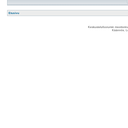
Etusivu
Keskustelufoorumin moottorina
Käännös, Lu