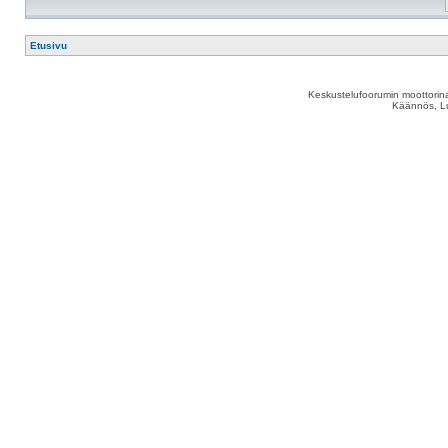
Etusivu
Keskustelufoorumin moottorina
Käännös, Lu