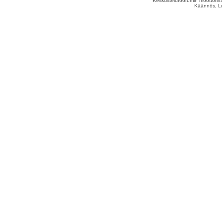
Keskustelufoorumin moottorina
Käännös, Lu