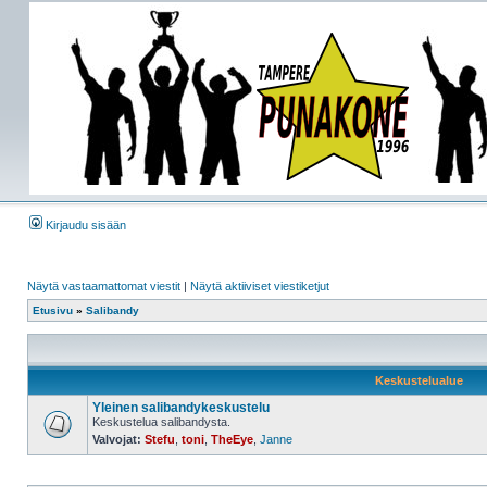
Kirjaudu sisään
Näytä vastaamattomat viestit
|
Näytä aktiiviset viestiketjut
Etusivu
»
Salibandy
Keskustelualue
Yleinen salibandykeskustelu
Keskustelua salibandysta.
Valvojat:
Stefu
,
toni
,
TheEye
,
Janne