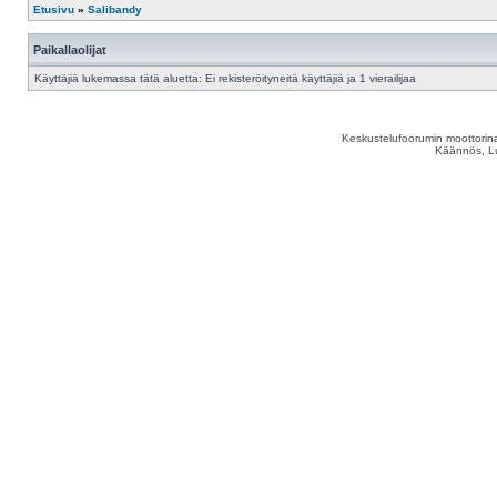
Etusivu
»
Salibandy
Paikallaolijat
Käyttäjiä lukemassa tätä aluetta: Ei rekisteröityneitä käyttäjiä ja 1 vierailijaa
Keskustelufoorumin moottorina
Käännös, Lu