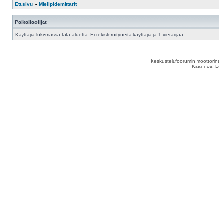
Etusivu
»
Mielipidemittarit
Paikallaolijat
Käyttäjiä lukemassa tätä aluetta: Ei rekisteröityneitä käyttäjiä ja 1 vierailijaa
Keskustelufoorumin moottorina
Käännös, Lu