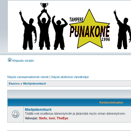
Kirjaudu sisään
Näytä vastaamattomat viestit
|
Näytä aktiiviset viestiketjut
Etusivu
»
Mielipidemittarit
Keskustelualue
Mielipidemittarit
Täällä voit osallistua äänestyksiin ja järjestää myös oman äänestyksen.
Valvojat:
Stefu
,
toni
,
TheEye