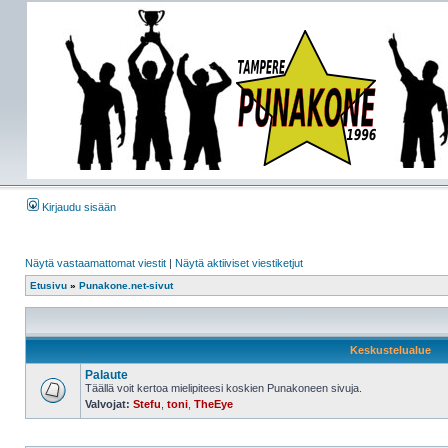
Kirjaudu sisään
Näytä vastaamattomat viestit
|
Näytä aktiiviset viestiketjut
Etusivu
»
Punakone.net-sivut
Keskustelualue
Palaute
Täällä voit kertoa mielipiteesi koskien Punakoneen sivuja.
Valvojat:
Stefu
,
toni
,
TheEye