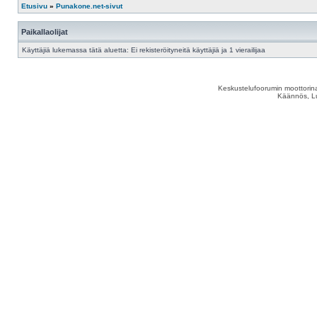
Etusivu
»
Punakone.net-sivut
Paikallaolijat
Käyttäjiä lukemassa tätä aluetta: Ei rekisteröityneitä käyttäjiä ja 1 vierailijaa
Keskustelufoorumin moottorina
Käännös, Lu