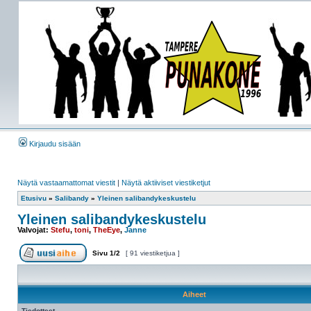
Kirjaudu sisään
Näytä vastaamattomat viestit
|
Näytä aktiiviset viestiketjut
Etusivu
»
Salibandy
»
Yleinen salibandykeskustelu
Yleinen salibandykeskustelu
Valvojat:
Stefu
,
toni
,
TheEye
,
Janne
Sivu
1
/
2
[ 91 viestiketjua ]
Aiheet
Tiedotteet