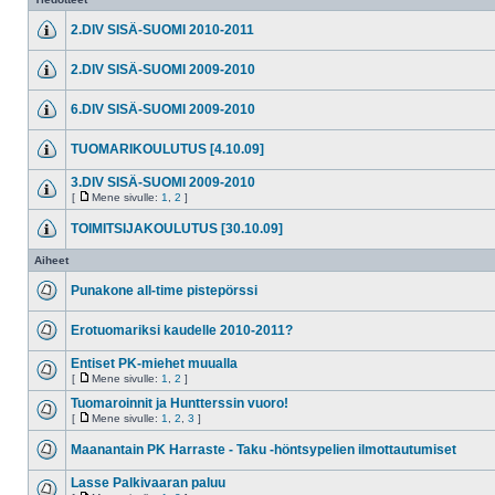
2.DIV SISÄ-SUOMI 2010-2011
2.DIV SISÄ-SUOMI 2009-2010
6.DIV SISÄ-SUOMI 2009-2010
TUOMARIKOULUTUS [4.10.09]
3.DIV SISÄ-SUOMI 2009-2010
[
Mene sivulle:
1
,
2
]
TOIMITSIJAKOULUTUS [30.10.09]
Aiheet
Punakone all-time pistepörssi
Erotuomariksi kaudelle 2010-2011?
Entiset PK-miehet muualla
[
Mene sivulle:
1
,
2
]
Tuomaroinnit ja Huntterssin vuoro!
[
Mene sivulle:
1
,
2
,
3
]
Maanantain PK Harraste - Taku -höntsypelien ilmottautumiset
Lasse Palkivaaran paluu