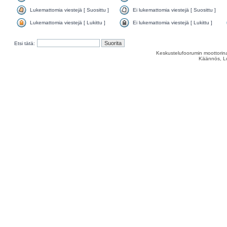
Lukemattomia viestejä [ Suosittu ]
Ei lukemattomia viestejä [ Suosittu ]
Lukemattomia viestejä [ Lukittu ]
Ei lukemattomia viestejä [ Lukittu ]
Etsi tätä:
Keskustelufoorumin moottorina
Käännös, Lu