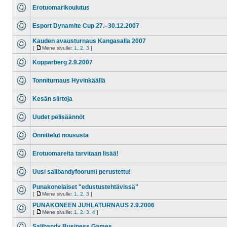
Erotuomarikoulutus
Esport Dynamite Cup 27.–30.12.2007
Kauden avausturnaus Kangasalla 2007
[
Mene sivulle:
1
,
2
,
3
]
Kopparberg 2.9.2007
Tonniturnaus Hyvinkäällä
Kesän siirtoja
Uudet pelisäännöt
Onnittelut noususta
Erotuomareita tarvitaan lisää!
Uusi salibandyfoorumi perustettu!
Punakonelaiset "edustustehtävissä"
[
Mene sivulle:
1
,
2
,
3
]
PUNAKONEEN JUHLATURNAUS 2.9.2006
[
Mene sivulle:
1
,
2
,
3
,
4
]
Salibandy Business Games