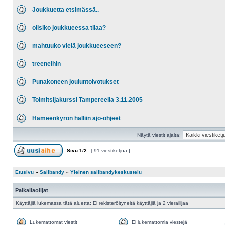
Joukkuetta etsimässä..
olisiko joukkueessa tilaa?
mahtuuko vielä joukkueeseen?
treeneihin
Punakoneen jouluntoivotukset
Toimitsijakurssi Tampereella 3.11.2005
Hämeenkyrön halliin ajo-ohjeet
Näytä viestit ajalta:
Sivu
1
/
2
[ 91 viestiketjua ]
Etusivu
»
Salibandy
»
Yleinen salibandykeskustelu
Paikallaolijat
Käyttäjiä lukemassa tätä aluetta: Ei rekisteröityneitä käyttäjiä ja 2 vierailijaa
Lukemattomat viestit
Ei lukemattomia viestejä