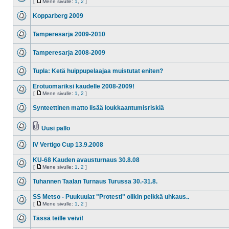
[
Mene sivulle:
1
,
2
]
Kopparberg 2009
Tamperesarja 2009-2010
Tamperesarja 2008-2009
Tupla: Ketä huippupelaajaa muistutat eniten?
Erotuomariksi kaudelle 2008-2009!
[
Mene sivulle:
1
,
2
]
Synteettinen matto lisää loukkaantumisriskiä
Uusi pallo
IV Vertigo Cup 13.9.2008
KU-68 Kauden avausturnaus 30.8.08
[
Mene sivulle:
1
,
2
]
Tuhannen Taalan Turnaus Turussa 30.-31.8.
SS Metso - Puukuulat "Protesti" olikin pelkkä uhkaus..
[
Mene sivulle:
1
,
2
]
Tässä teille veivi!