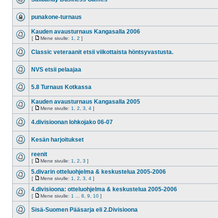
punakone-turnaus
Kauden avausturnaus Kangasalla 2006
[
Mene sivulle:
1
,
2
]
Classic veteraanit etsii viikottaista höntsyvastusta.
NVS etsii pelaajaa
5.8 Turnaus Kotkassa
Kauden avausturnaus Kangasalla 2005
[
Mene sivulle:
1
,
2
,
3
,
4
]
4.divisioonan lohkojako 06-07
Kesän harjoitukset
reenit
[
Mene sivulle:
1
,
2
,
3
]
5.divarin otteluohjelma & keskustelua 2005-2006
[
Mene sivulle:
1
,
2
,
3
,
4
]
4.divisioona: otteluohjelma & keskustelua 2005-2006
[
Mene sivulle:
1
...
8
,
9
,
10
]
Sisä-Suomen Pääsarja eli 2.Divisioona