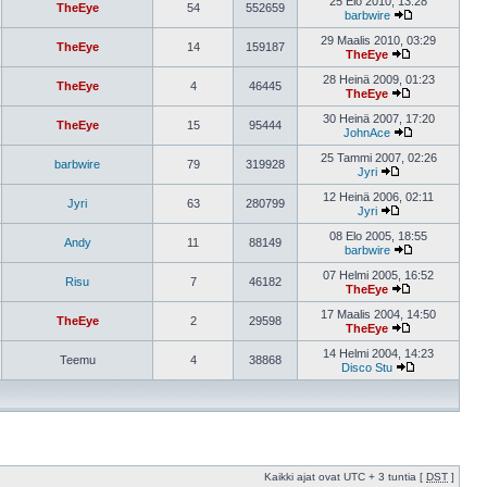
25 Elo 2010, 13:28
TheEye
54
552659
barbwire
29 Maalis 2010, 03:29
TheEye
14
159187
TheEye
28 Heinä 2009, 01:23
TheEye
4
46445
TheEye
30 Heinä 2007, 17:20
TheEye
15
95444
JohnAce
25 Tammi 2007, 02:26
barbwire
79
319928
Jyri
12 Heinä 2006, 02:11
Jyri
63
280799
Jyri
08 Elo 2005, 18:55
Andy
11
88149
barbwire
07 Helmi 2005, 16:52
Risu
7
46182
TheEye
17 Maalis 2004, 14:50
TheEye
2
29598
TheEye
14 Helmi 2004, 14:23
Teemu
4
38868
Disco Stu
Kaikki ajat ovat UTC + 3 tuntia [
DST
]