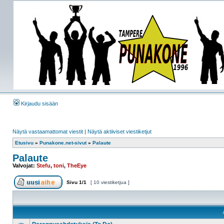
Kirjaudu sisään
Näytä vastaamattomat viestit
|
Näytä aktiiviset viestiketjut
Etusivu
»
Punakone.net-sivut
»
Palaute
Palaute
Valvojat:
Stefu
,
toni
,
TheEye
Sivu
1
/
1
[ 10 viestiketjua ]