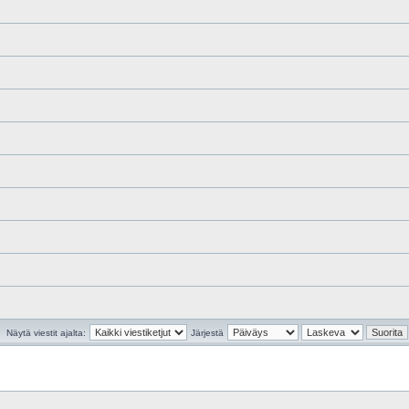
Näytä viestit ajalta:
Järjestä