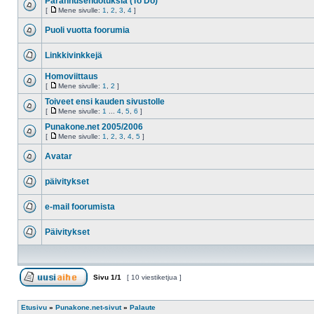
Parannusehdotuksia (To Do)
[
Mene sivulle:
1
,
2
,
3
,
4
]
Puoli vuotta foorumia
Linkkivinkkejä
Homoviittaus
[
Mene sivulle:
1
,
2
]
Toiveet ensi kauden sivustolle
[
Mene sivulle:
1
...
4
,
5
,
6
]
Punakone.net 2005/2006
[
Mene sivulle:
1
,
2
,
3
,
4
,
5
]
Avatar
päivitykset
e-mail foorumista
Päivitykset
Sivu
1
/
1
[ 10 viestiketjua ]
Etusivu
»
Punakone.net-sivut
»
Palaute