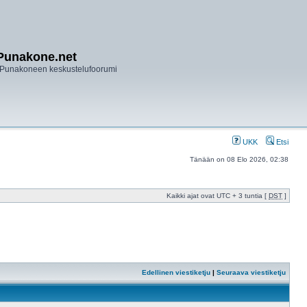
Punakone.net
Punakoneen keskustelufoorumi
UKK
Etsi
Tänään on 08 Elo 2026, 02:38
Kaikki ajat ovat UTC + 3 tuntia [
DST
]
Edellinen viestiketju
|
Seuraava viestiketju