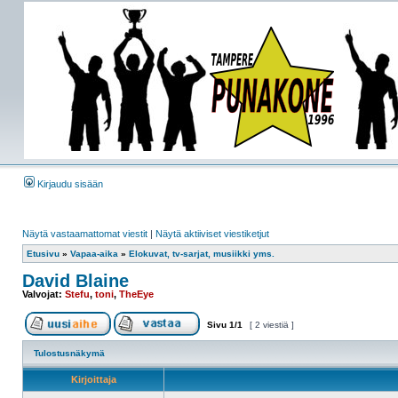
Kirjaudu sisään
Näytä vastaamattomat viestit
|
Näytä aktiiviset viestiketjut
Etusivu
»
Vapaa-aika
»
Elokuvat, tv-sarjat, musiikki yms.
David Blaine
Valvojat:
Stefu
,
toni
,
TheEye
Sivu
1
/
1
[ 2 viestiä ]
Tulostusnäkymä
Kirjoittaja