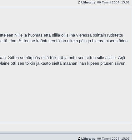
Lähetetty:
06 Tammi 2004, 15:02
een niille ja huomas että niillä oli siinä vieressä osittain rutistettu
 että -Joo. Sitten se käänti sen tölkin oikein päin ja hieras toisen käden
 Sitten se hörppäs siitä tölkistä ja anto sen sitten sille äijälle. Äijä
laine otti sen tölkin ja kaato sieltä maahan ihan kipeen pitusen siivun
Lähetetty:
06 Tammi 2004, 15:05