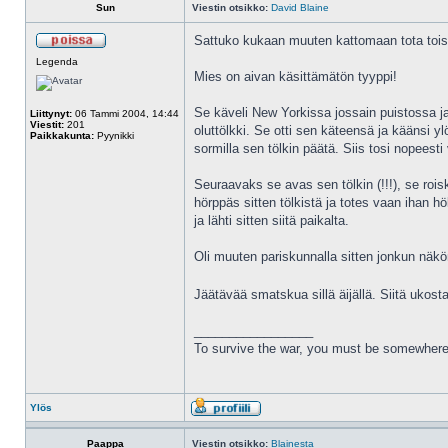
Sun
Viestin otsikko:
David Blaine
Sattuko kukaan muuten kattomaan tota toiss
Legenda
Mies on aivan käsittämätön tyyppi!
Se käveli New Yorkissa jossain puistossa ja h
Liittynyt:
06 Tammi 2004, 14:44
Viestit:
201
oluttölkki. Se otti sen käteensä ja käänsi yl
Paikkakunta:
Pyynikki
sormilla sen tölkin päätä. Siis tosi nopeesti
Seuraavaks se avas sen tölkin (!!!), se roisk
hörppäs sitten tölkistä ja totes vaan ihan h
ja lähti sitten siitä paikalta.
Oli muuten pariskunnalla sitten jonkun näkön
Jäätävää smatskua sillä äijällä. Siitä ukost
_________________
To survive the war, you must be somewhere
Ylös
Paappa
Viestin otsikko:
Blainesta