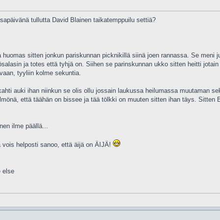
apäivänä tullutta David Blainen taikatemppuilu settiä?
uomas sitten jonkun pariskunnan picknikillä siinä joen rannassa. Se meni juttel
ösalasin ja totes että tyhjä on. Siihen se parinskunnan ukko sitten heitti jotain
 vaan, tyyliin kolme sekuntia.
ahti auki ihan niinkun se olis ollu jossain laukussa heilumassa muutaman sekan.
ölmönä, että täähän on bissee ja tää tölkki on muuten sitten ihan täys. Sitten B
en ilme päällä...
a vois helposti sanoo, että äijä on ÄIJÄ!
 else