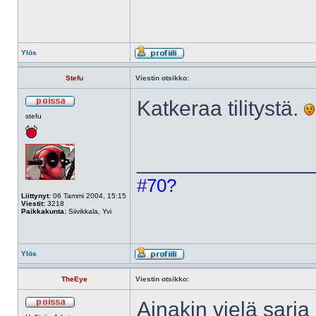
Ylös
Stefu
Viestin otsikko:
Katkeraa tilitystä.
stefu
______________
#70?
Liittynyt:
06 Tammi 2004, 15:15
Viestit:
3218
Paikkakunta:
Siivikkala, Yvi
Ylös
TheEye
Viestin otsikko:
Ainakin vielä sarja