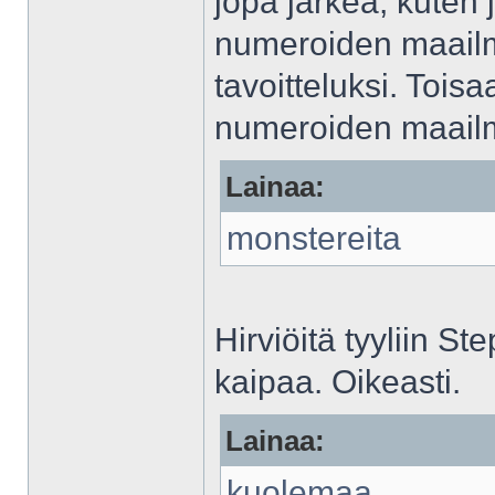
jopa järkeä, kute
numeroiden maailm
tavoitteluksi. Tois
numeroiden maailma
Lainaa:
monstereita
Hirviöitä tyyliin 
kaipaa. Oikeasti.
Lainaa:
kuolemaa