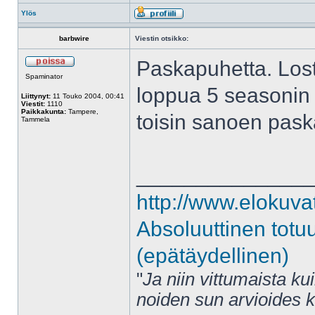
Ylös
barbwire
Viestin otsikko:
Paskapuhetta. Lost o
Spaminator
loppua 5 seasonin p
Liittynyt:
11 Touko 2004, 00:41
Viestit:
1110
Paikkakunta:
Tampere,
toisin sanoen pask
Tammela
______________
http://www.elokuva
Absoluuttinen totu
(epätäydellinen)
"
Ja niin vittumaista ku
noiden sun arvioides 