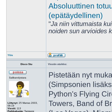
Absoluuttinen totu
(epätäydellinen)
"
Ja niin vittumaista ku
noiden sun arvioides 
Ylös
Disco Stu
Viestin otsikko:
Pistetään nyt muka
Salibandystara
(Simpsonien lisäks
Python's Flying Ci
Towers, Band of Bro
Liittynyt:
25 Marras 2003,
08:19
Viestit:
113
Paikkakunta:
Tampere