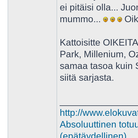
ei pitäisi olla... J
mummo...
Oik
Kattoisitte OIKEITA
Park, Millenium, O
samaa tasoa kuin Sa
siitä sarjasta.
______________
http://www.elokuva
Absoluuttinen totu
(epätäydellinen)