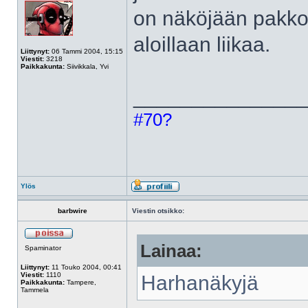
on näköjään pakko 
aloillaan liikaa.
Liittynyt:
06 Tammi 2004, 15:15
Viestit:
3218
Paikkakunta:
Siivikkala, Yvi
______________
#70?
Ylös
barbwire
Viestin otsikko:
Lainaa:
Spaminator
Liittynyt:
11 Touko 2004, 00:41
Viestit:
1110
Harhanäkyjä
Paikkakunta:
Tampere,
Tammela