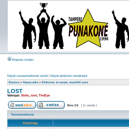
Kirjaudu sisään
Näytä vastaamattomat viestit
|
Näytä aktiiviset viestiketjut
Etusivu
»
Vapaa-aika
»
Elokuvat, tv-sarjat, musiikki yms.
LOST
Valvojat:
Stefu
,
toni
,
TheEye
Sivu
1
/
1
[ 11 viestiä ]
Tulostusnäkymä
Kirjoittaja