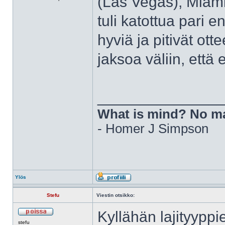
(Las Vegas), Miami 
tuli katottua pari e
hyviä ja pitivät ott
jaksoa väliin, että 
______________
What is mind? No ma
- Homer J Simpson
Ylös
Stefu
Viestin otsikko:
Kyllähän lajityyppie
stefu