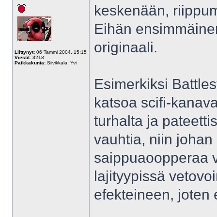
keskenään, riippuma
Eihän ensimmäinen 
originaali.
Liittynyt:
06 Tammi 2004, 15:15
Viestit:
3218
Paikkakunta:
Siivikkala, Yvi
Esimerkiksi Battle
katsoa scifi-kanava
turhalta ja pateetti
vauhtia, niin johan
saippuaoopperaa va
lajityypissä vetov
efekteineen, joten 