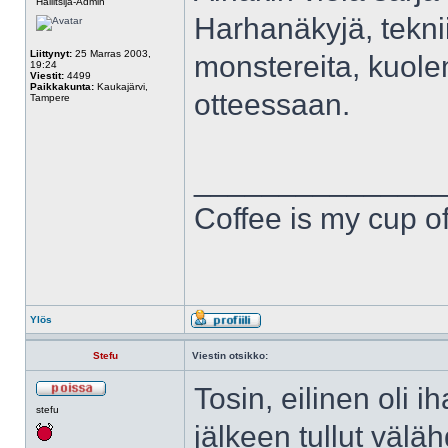
Hallitsija-Admin
Harhanäkyjä, tekni
Liittynyt:
25 Marras 2003,
monstereita, kuolema
19:24
Viestit:
4499
Paikkakunta:
Kaukajärvi,
otteessaan.
Tampere
______________
Coffee is my cup of
Ylös
Stefu
Viestin otsikko:
Tosin, eilinen oli 
stefu
jälkeen tullut väläh