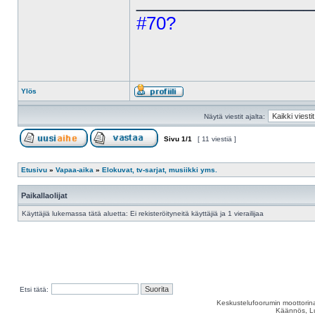
#70?
Ylös
Näytä viestit ajalta:
Sivu
1
/
1
[ 11 viestiä ]
Etusivu
»
Vapaa-aika
»
Elokuvat, tv-sarjat, musiikki yms.
Paikallaolijat
Käyttäjiä lukemassa tätä aluetta: Ei rekisteröityneitä käyttäjiä ja 1 vierailijaa
Etsi tätä:
Keskustelufoorumin moottorina
Käännös, Lu