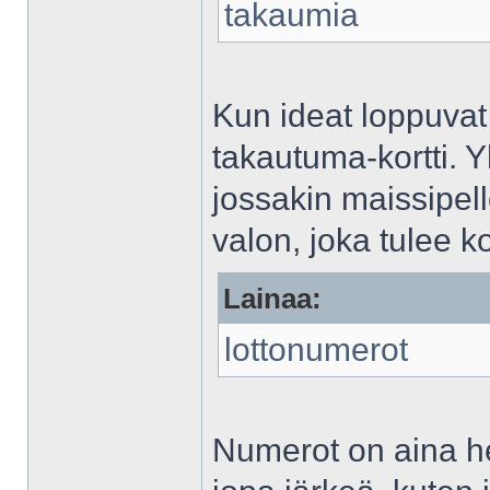
takaumia
Kun ideat loppuvat 
takautuma-kortti. Y
jossakin maissipel
valon, joka tulee ko
Lainaa:
lottonumerot
Numerot on aina helv