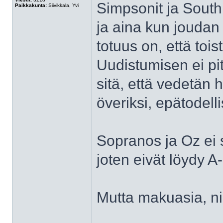
Simpsonit ja South
Paikkakunta:
Siivikkala, Yvi
ja aina kun joudan 
totuus on, että toi
Uudistumisen ei pit
sitä, että vedetä
överiksi, epätodelli
Sopranos ja Oz ei s
joten eivät löydy A-l
Mutta makuasia, niis