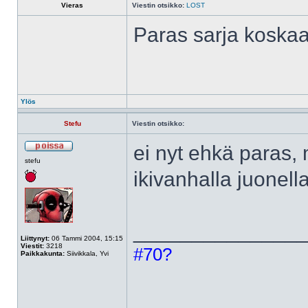
Vieras
Viestin otsikko:
LOST
Paras sarja koskaa
Ylös
Stefu
Viestin otsikko:
ei nyt ehkä paras, 
stefu
ikivanhalla juonella
______________
Liittynyt:
06 Tammi 2004, 15:15
Viestit:
3218
#70?
Paikkakunta:
Siivikkala, Yvi