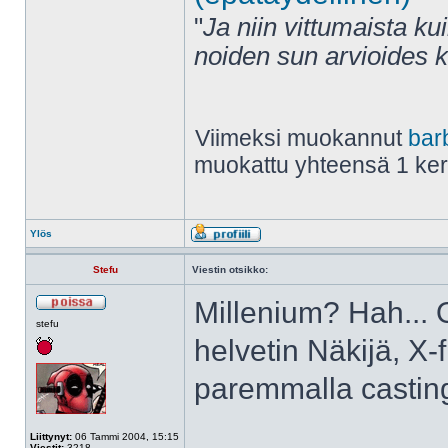
"
Ja niin vittumaista ku
noiden sun arvioides 
Viimeksi muokannut
bar
muokattu yhteensä 1 ke
Ylös
Stefu
Viestin otsikko:
Millenium? Hah... 
stefu
helvetin Näkijä, X-
paremmalla casting
Liittynyt:
06 Tammi 2004, 15:15
Viestit:
3218