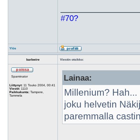
______________
#70?
Ylös
barbwire
Viestin otsikko:
Lainaa:
Spaminator
Liittynyt:
11 Touko 2004, 00:41
Viestit:
1110
Millenium? Hah...
Paikkakunta:
Tampere,
Tammela
joku helvetin Näki
paremmalla casting