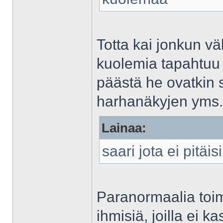
Totta kai jonkun vä
kuolemia tapahtuu 
päästä he ovatkin s
harhanäkyjen yms. k
Lainaa:
saari jota ei pitäisi
Paranormaalia toimi
ihmisiä, joilla ei k