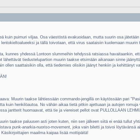
äkeä kuin puimuri viljaa. Osa väestöstä evakuoidaan, mutta suurin osa jätet
 lentokieltoalueeksi ja tällä toivotaan, että virus saataisiin kuolemaan muurin
ta, kunnes yhdessä Lontoon slummeihin tehdyssä ratsiassa havaitaankin, että
ot lähettävät tiedustelupartion muurin taakse etsimään aikanaan sinne jäänyttä 
in ollen saattaisikin olla, että tiedemies olisikin jäänyt henkiin ja kehittänyt 
ÄÄN!
aava: Muurin taakse lähtiessään commando-jengillä on käytössään pari "Pasia
etta kuin henkilöautoa. No vähän aikaa tietä pitkin ajettuaan ja autojen romu
ossa jantterit huomaavat, että tie ja viereiset pellot ovat PULLOLLAAN LEHMIÄ 
in taakse paluusen asti joten kuten, niin sen jälkeen siitä ei enää tullut yh
oistava punk-anarkia-nuoriso-movement, joka vain biletti ja toivoi löytävänsä
 Käsikirjoittajien maailma kaipaa lisää mottipäitä!