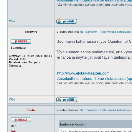
Absoluuttinen totuus -Teron elokuvalista (ep
"
Ja niin vittumaista kuin se onkin, niin usein ollu s
Ylös
barbwire
Viestin otsikko:
Re: Elokuvat - Tällä viikolla katselussa
Joo, kävin kattomassa myös Quantum of Sol
Spaminator
Voin suoraan sanoa sydämestäni, että kysees
Liittynyt:
11 Touko 2004, 00:41
ei tarjoa ja näyttelijät ovat täysin tuuliajol
Viestit:
1110
Paikkakunta:
Tampere,
Tammela
_________________
http://www.elokuvateatteri.com
Absoluuttinen totuus -Teron elokuvalista (ep
"
Ja niin vittumaista kuin se onkin, niin usein ollu s
Ylös
Stefu
Viestin otsikko:
Re: Elokuvat - Tällä viikolla katselussa
barbwire kirjoitti:
stefu