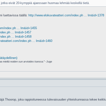
, jotka eivät 20-kymppiä ajaessaan huomaa lehmää keskellä tietä.
i luettavissa täällä:
http://www.elokuvateatteri.com/index.ph ... lm&id=1378
com/index.ph ... lm&id=1455
index.ph ... lm&id=1457
index.ph ... lm&id=1458
vateatteri.com/index.ph ... lm&id=1460
ätäydellinen)
amaa mieltä noiden sun arvioides kanssa.
" -Juge
äjä Thoorop, joka rappioituneessa tulevaisuuden yhteiskunnassa tekee keikk