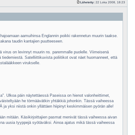
Lähetetty:
22 Loka 2008, 18:23
ään hajoamaan aamuihinsa Englannin poikki rakennetun muurin taakse.
 takana taudin kantajien puutteeseen.
 virus on levinnyt muurin ns. paremmalle puolelle. Viimeisenä
tiedemiestä. Satelliittikuvista poliitikot ovat näet huomanneet, että
vastalääkkeen virukselle.
". Ulkoa päin näytettäessä Paseissa on hienot valonheittimet,
ja väisteltyään he törmäävätkin yhtäkkiä johonkin. Tässä vaiheessa
ja yksi niistä onkin yllättäen hiipinyt keskimmäisen pyörän alle!
tään mitään. Käsikirjoittajien pasmat menivät tässä vaiheessa aivan
 aina uusia tyyppejä syötäväksi. Ainoa ajatus mikä tässä vaiheessa