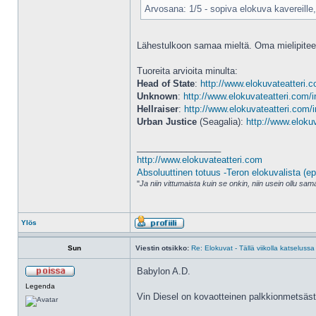
Arvosana: 1/5 - sopiva elokuva kavereille
Lähestulkoon samaa mieltä. Oma mielipiteen
Tuoreita arvioita minulta:
Head of State
:
http://www.elokuvateatteri.
Unknown
:
http://www.elokuvateatteri.com/
Hellraiser
:
http://www.elokuvateatteri.com/
Urban Justice
(Seagalia):
http://www.eloku
_________________
http://www.elokuvateatteri.com
Absoluuttinen totuus -Teron elokuvalista (ep
"
Ja niin vittumaista kuin se onkin, niin usein ollu s
Ylös
Sun
Viestin otsikko:
Re: Elokuvat - Tällä viikolla katselussa
Babylon A.D.
Legenda
Vin Diesel on kovaotteinen palkkionmetsäst