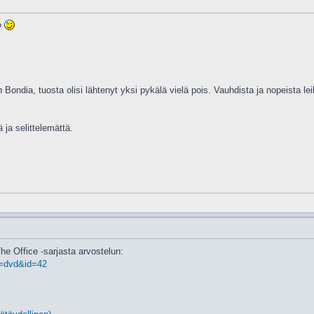
?
n Bondia, tuosta olisi lähtenyt yksi pykälä vielä pois. Vauhdista ja nopeista le
 ja selittelemättä.
The Office -sarjasta arvostelun:
. =dvd&id=42