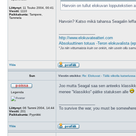
Harvoin on tullut elokuvan lopputekstien al
Liittynyt:
11 Touko 2004, 00:41
Viestit:
1110
Paikkakunta:
Tampere,
Tammela
Harvoin? Katso mikä tahansa Seagalin leffa
_________________
http://www.elokuvateatteri.com
Absoluuttinen totuus -Teron elokuvalista (ep
"
Ja niin vittumaista kuin se onkin, niin usein ollu s
Ylös
Sun
Viestin otsikko:
Re: Elokuvat - Tällä viikolla katselussa
Joo mutta Seagal saa sen anteeks klassikko
menee "klassikko"-pätke statuksen alle
Legenda
_________________
To survive the war, you must be somewhere
Liittynyt:
06 Tammi 2004, 14:44
Viestit:
201
Paikkakunta:
Pyynikki
Ylös