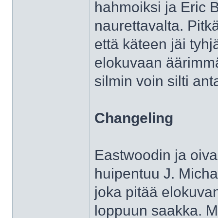
hahmoiksi ja Eric 
naurettavalta. Pitk
että käteen jäi tyh
elokuvaan äärimmäi
silmin voin silti an
Changeling
Eastwoodin ja oival
huipentuu J. Michae
joka pitää elokuva
loppuun saakka. M