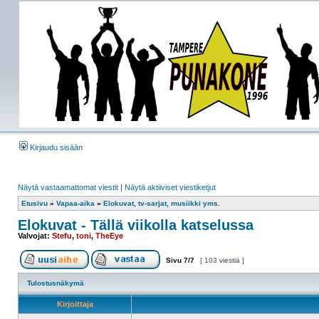
Kirjaudu sisään
Näytä vastaamattomat viestit
|
Näytä aktiiviset viestiketjut
Etusivu
»
Vapaa-aika
»
Elokuvat, tv-sarjat, musiikki yms.
Elokuvat - Tällä viikolla katselussa
Valvojat:
Stefu
,
toni
,
TheEye
Sivu
7
/
7
[ 103 viestiä ]
Tulostusnäkymä
Kirjoittaja