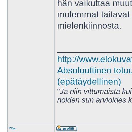
hän vaikuttaa muut
molemmat taitavat ol
mielenkiinnosta.
______________
http://www.elokuva
Absoluuttinen totu
(epätäydellinen)
"
Ja niin vittumaista ku
noiden sun arvioides 
Ylös