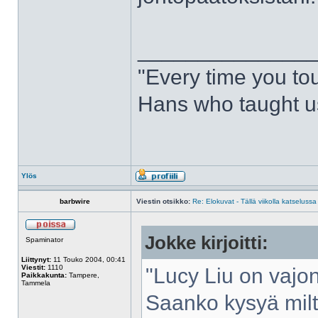
______________
"Every time you to
Hans who taught us
Ylös
barbwire
Viestin otsikko:
Re: Elokuvat - Tällä viikolla katselussa
Jokke kirjoitti:
Spaminator
Liittynyt:
11 Touko 2004, 00:41
Viestit:
1110
"Lucy Liu on vajon
Paikkakunta:
Tampere,
Tammela
Saanko kysyä milt