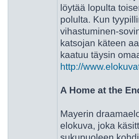
löytää lopulta toi
polulta. Kun tyypi
vihastuminen-sovint
katsojan käteen aav
kaatuu täysin oma
http://www.elokuva
A Home at the End
Mayerin draamaelok
elokuva, joka käsi
sukupuoleen kohdis