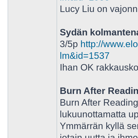
Lucy Liu on vajonnu
Sydän kolmantena
3/5p
http://www.elo
lm&id=1537
Ihan OK rakkausk
Burn After Readi
Burn After Readin
lukuunottamatta up
Ymmärrän kyllä sen
jotain uutta ja ihme