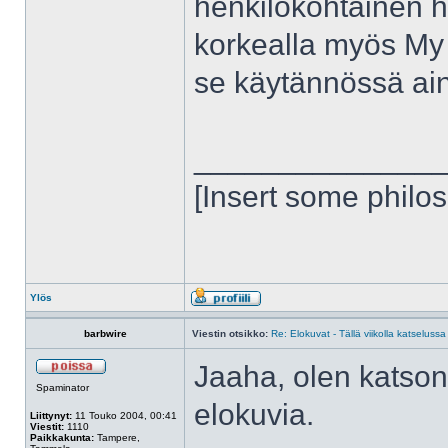
henkilökohtainen h
korkealla myös My
se käytännössä aino
______________
[Insert some philo
Ylös
barbwire
Viestin otsikko:
Re: Elokuvat - Tällä viikolla katselussa
Jaaha, olen katsonu
Spaminator
elokuvia.
Liittynyt:
11 Touko 2004, 00:41
Viestit:
1110
Paikkakunta:
Tampere,