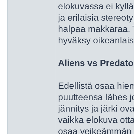
elokuvassa ei kyllä 
ja erilaisia stereot
halpaa makkaraa. T
hyväksy oikeanlais
Aliens vs Predato
Edellistä osaa hie
puutteensa lähes j
jännitys ja järki ov
vaikka elokuva ott
osaa veikeämmän o