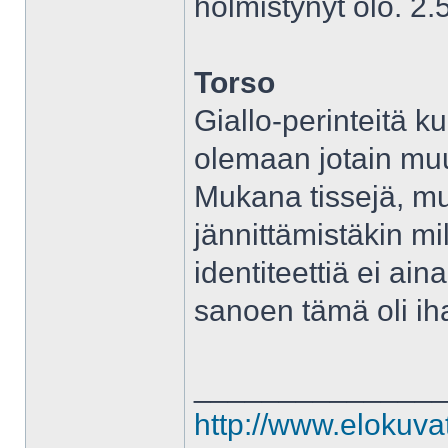
hölmistynyt olo. 2.
Torso
Giallo-perinteitä k
olemaan jotain muut
Mukana tissejä, mu
jännittämistäkin mi
identiteettiä ei ain
sanoen tämä oli ih
______________
http://www.elokuva