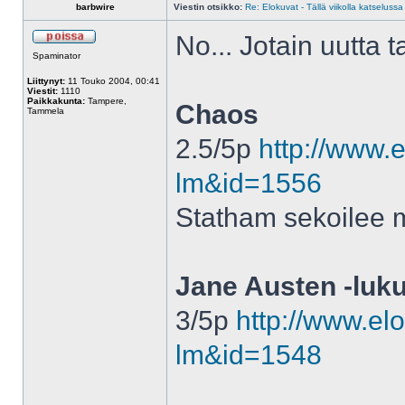
barbwire
Viestin otsikko:
Re: Elokuvat - Tällä viikolla katselussa
No... Jotain uutta t
Spaminator
Liittynyt:
11 Touko 2004, 00:41
Viestit:
1110
Paikkakunta:
Tampere,
Chaos
Tammela
2.5/5p
http://www.e
lm&id=1556
Statham sekoilee m
Jane Austen -luku
3/5p
http://www.elo
lm&id=1548