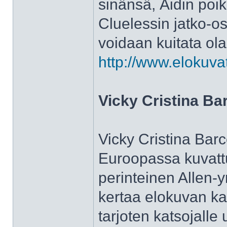
sinänsä, Äidin poi
Cluelessin jatko-osa
voidaan kuitata ol
http://www.elokuva
Vicky Cristina Ba
Vicky Cristina Bar
Euroopassa kuvattu
perinteinen Allen-y
kertaa elokuvan ka
tarjoten katsojalle