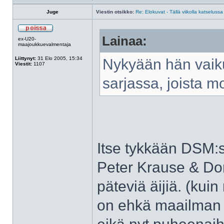
Juge
Viestin otsikko:
Re: Elokuvat - Tällä viikolla katselussa
Lainaa:
ex-U20-
maajoukkuevalmentaja
Liittynyt:
31 Elo 2005, 15:34
Nykyään hän vaik
Viestit:
1107
sarjassa, joista mo
Itse tykkään DSM:st
Peter Krause & Do
päteviä äijiä. (kui
on ehkä maailman 