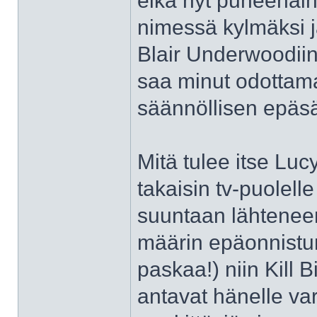
eikä nyt puheenaih
nimessä kylmäksi j
Blair Underwoodiin 
saa minut odottama
säännöllisen epäsää
Mitä tulee itse Luc
takaisin tv-puolel
suuntaan lähteneen 
määrin epäonnistun
paskaa!) niin Kill 
antavat hänelle va