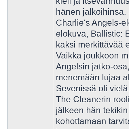
kieli ja itsevarmuu
hänen jalkoihinsa. 
Charlie's Angels-e
elokuva, Ballistic:
kaksi merkittävää e
Vaikka joukkoon ma
Angelsin jatko-osa, 
menemään lujaa al
Sevenissä oli viel
The Cleanerin rool
jälkeen hän tekiki
kohottamaan tarvit