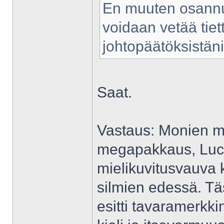
En muuten osannu s
voidaan vetää tiet
johtopäätöksistäni
Saat.
Vastaus: Monien mi
megapakkaus, Lucy L
mielikuvitusvauva 
silmien edessä. T
esitti tavaramerkkin