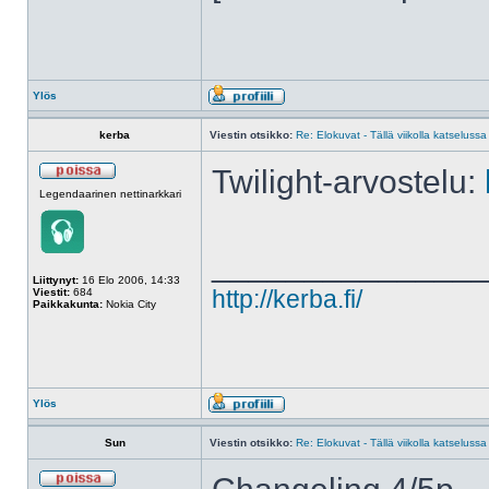
Ylös
kerba
Viestin otsikko:
Re: Elokuvat - Tällä viikolla katselussa
Twilight-arvostelu:
Legendaarinen nettinarkkari
______________
Liittynyt:
16 Elo 2006, 14:33
Viestit:
684
http://kerba.fi/
Paikkakunta:
Nokia City
Ylös
Sun
Viestin otsikko:
Re: Elokuvat - Tällä viikolla katselussa