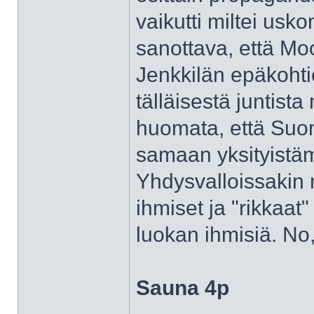
vaikutti miltei usko
sanottava, että M
Jenkkilän epäkohti
tälläisestä juntist
huomata, että Suo
samaan yksityistä
Yhdysvalloissakin
ihmiset ja "rikkaa
luokan ihmisiä. No,
Sauna 4p