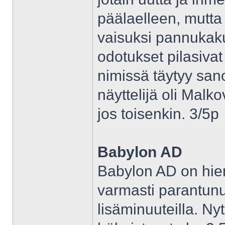
päälaelleen, mutta
vaisuksi pannukak
odotukset pilasiva
nimissä täytyy sano
näyttelijä oli Malk
jos toisenkin. 3/5p
Babylon AD
Babylon AD on hiem
varmasti parantun
lisäminuuteilla. Nyt 