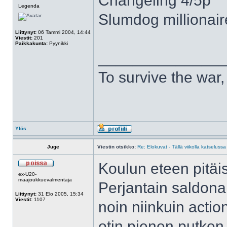
Changeling 4/5p
Legenda
Slumdog millionair
Liittynyt:
06 Tammi 2004, 14:44
Viestit:
201
Paikkakunta:
Pyynikki
______________
To survive the wa
Ylös
Juge
Viestin otsikko:
Re: Elokuvat - Tällä viikolla katselussa
Koulun eteen pitäis
ex-U20-
maajoukkuevalmentaja
Perjantain saldona 
Liittynyt:
31 Elo 2005, 15:34
Viestit:
1107
noin niinkuin actio
otin pienen putken