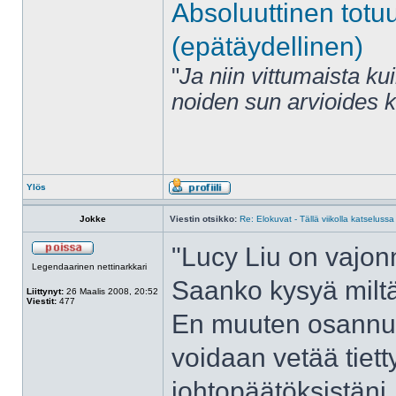
Absoluuttinen totu
(epätäydellinen)
"
Ja niin vittumaista ku
noiden sun arvioides 
Ylös
Jokke
Viestin otsikko:
Re: Elokuvat - Tällä viikolla katselussa
"Lucy Liu on vajonn
Legendaarinen nettinarkkari
Saanko kysyä miltä
Liittynyt:
26 Maalis 2008, 20:52
Viestit:
477
En muuten osannu su
voidaan vetää tiett
johtopäätöksistäni.