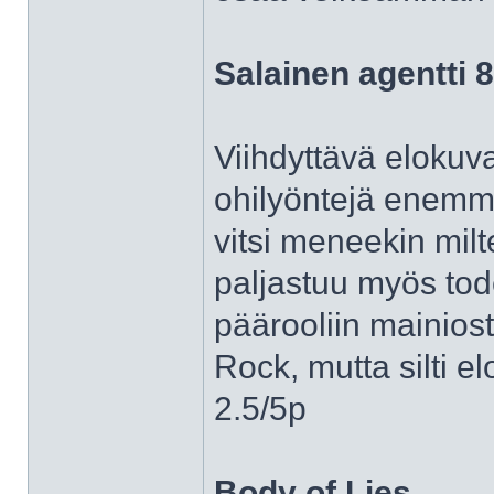
Salainen agentti 
Viihdyttävä elokuva,
ohilyöntejä enemmä
vitsi meneekin milt
paljastuu myös tode
päärooliin mainios
Rock, mutta silti el
2.5/5p
Body of Lies