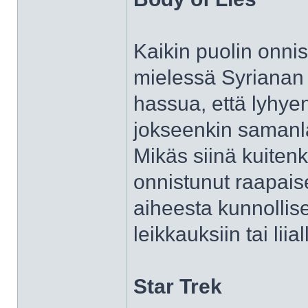
Kaikin puolin onnis
mielessä Syrianan 
hassua, että lyhyen
jokseenkin samanl
Mikäs siinä kuiten
onnistunut raapai
aiheesta kunnollise
leikkauksiin tai lii
Star Trek