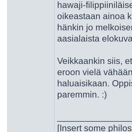
hawaji-filippiiniläi
oikeastaan ainoa ka
hänkin jo melkoise
aasialaista elokuv
Veikkaankin siis,
eroon vielä vähään 
haluaisikaan. Opp
paremmin. :)
______________
[Insert some philo