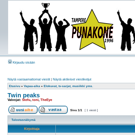
Kirjaudu sisään
Näytä vastaamattomat viestit
|
Näytä aktiiviset viestiketjut
Etusivu
»
Vapaa-aika
»
Elokuvat, tv-sarjat, musiikki yms.
Twin peaks
Valvojat:
Stefu
,
toni
,
TheEye
Sivu
1
/
1
[ 1 viesti ]
Tulostusnäkymä
Kirjoittaja