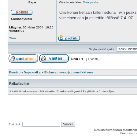
Espe
Viestin otsikko:
Twin peaks
Olisikohan kellään tallennettuna Twin peak
viimeinen osa ja esitettiin töllössä 7.4.-07.
Salibandystara
Liittynyt:
05 Helmi 2004, 16:26
Viestit:
91
Ylös
Näytä viestit ajalta:
Sivu
1
/
1
[ 1 viesti ]
Etusivu
»
Vapaa-aika
»
Elokuvat, tv-sarjat, musiikki yms.
Paikallaolijat
Käyttäjiä lukemassa tätä aluetta: Ei rekisteröityneitä käyttäjiä ja 1 vierailijaa
Etsi tätä:
Keskustelufoorumin moottorina
Käännös, Lu