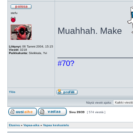
stefu
Muahhah. Make
Liittynyt:
06 Tammi 2004, 15:15
Viestit:
3218
______________
Paikkakunta:
Siivikkala, Yvi
#70?
Ylös
Näytä viestit ajalta:
Sivu
39
/
39
[ 574 viestiä ]
Etusivu
»
Vapaa-aika
»
Vapaa keskustelu