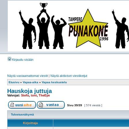
Kirjaudu sisään
Näytä vastaamattomat viestit
|
Näytä aktiiviset viestiketjut
Etusivu
»
Vapaa-aika
»
Vapaa keskustelu
Hauskoja juttuja
Valvojat:
Stefu
,
toni
,
TheEye
Sivu
39
/
39
[ 574 viestiä ]
Tulostusnäkymä
Kirjoittaja