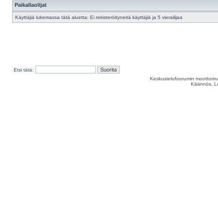
Paikallaolijat
Käyttäjiä lukemassa tätä aluetta: Ei rekisteröityneitä käyttäjiä ja 5 vierailijaa
Etsi tätä:
Keskustelufoorumin moottorina
Käännös, Lu