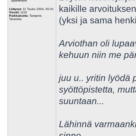
Spaminator
kaikille arvoituks
Liittynyt:
11 Touko 2004, 00:41
Viestit:
1110
Paikkakunta:
Tampere,
(yksi ja sama henki
Tammela
Arviothan oli lupaa
kehuun niin me pärj
juu u.. yritin lyödä
syöttöpistetta, mutt
suuntaan...
Lähinnä varmaankin
sinne