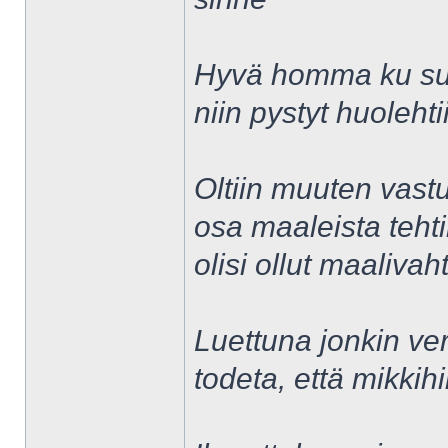
Hyvä homma ku sul
niin pystyt huoleht
Oltiin muuten vastu
osa maaleista tehti
olisi ollut maalivaht
Luettuna jonkin ve
todeta, että mikkih