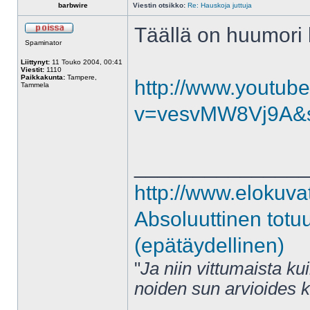
barbwire
Viestin otsikko:
Re: Hauskoja juttuja
Täällä on huumori k
Spaminator
Liittynyt:
11 Touko 2004, 00:41
Viestit:
1110
Paikkakunta:
Tampere,
http://www.youtub
Tammela
v=vesvMW8Vj9A&
______________
http://www.elokuva
Absoluuttinen totu
(epätäydellinen)
"
Ja niin vittumaista ku
noiden sun arvioides 