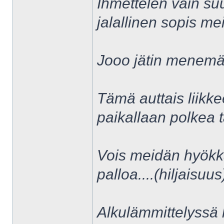
Ihmettelen vain suu
jalallinen sopis me
Jooo jätin menemätt
Tämä auttais liikke
paikallaan polkea t
Vois meidän hyökkä
palloa....(hiljaisuu
Alkulämmittelyssä 