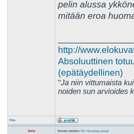
pelin alussa ykköne
mitään eroa huoma
______________
http://www.elokuva
Absoluuttinen totu
(epätäydellinen)
"
Ja niin vittumaista ku
noiden sun arvioides 
Ylös
Stefu
Viestin otsikko:
Re: Hauskoja juttuja