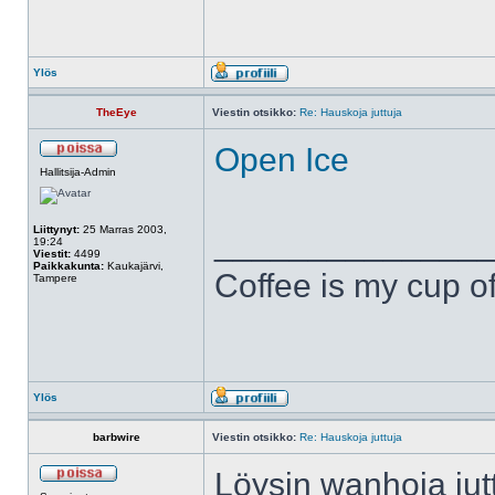
Ylös
TheEye
Viestin otsikko:
Re: Hauskoja juttuja
Open Ice
Hallitsija-Admin
Liittynyt:
25 Marras 2003,
______________
19:24
Viestit:
4499
Paikkakunta:
Kaukajärvi,
Coffee is my cup of
Tampere
Ylös
barbwire
Viestin otsikko:
Re: Hauskoja juttuja
Löysin wanhoja juttu