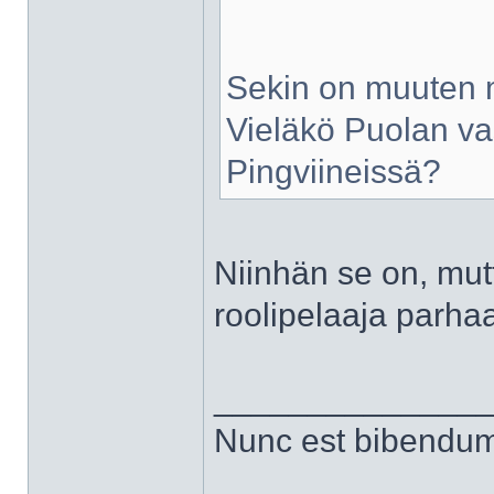
Sekin on muuten mu
Vieläkö Puolan va
Pingviineissä?
Niinhän se on, mutt
roolipelaaja parha
______________
Nunc est bibendu