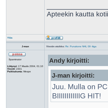
______________
Apteekin kautta kot
Ylös
J-man
Viestin otsikko:
Re: Punakone NHL 09 -liiga
Andy kirjoitti:
Spaminator
Liittynyt:
17 Maalis 2004, 01:10
Viestit:
2441
Paikkakunta:
Mespe
J-man kirjoitti:
Juu. Mulla on PC
BIIIIIIIIIIIIG HIT!