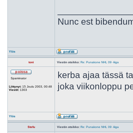
______________
Nunc est bibendu
Ylös
toni
Viestin otsikko:
Re: Punakone NHL 09 -liiga
kerba ajaa tässä t
Spaminator
joka viikonloppu pe
Liittynyt:
15 Joulu 2003, 00:48
Viestit:
1303
Ylös
Stefu
Viestin otsikko:
Re: Punakone NHL 09 -liiga