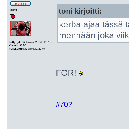
toni kirjoitti:
stefu
kerba ajaa tässä t
mennään joka viik
Liittynyt:
06 Tammi 2004, 15:15
Viestit:
3218
Paikkakunta:
Siivikkala, Yvi
FOR!
______________
#70?