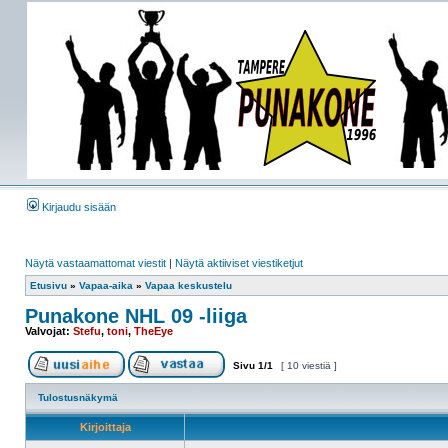
Kirjaudu sisään
Näytä vastaamattomat viestit
|
Näytä aktiiviset viestiketjut
Etusivu
»
Vapaa-aika
»
Vapaa keskustelu
Punakone NHL 09 -liiga
Valvojat:
Stefu
,
toni
,
TheEye
Sivu
1
/
1
[ 10 viestiä ]
Tulostusnäkymä
Kirjoittaja