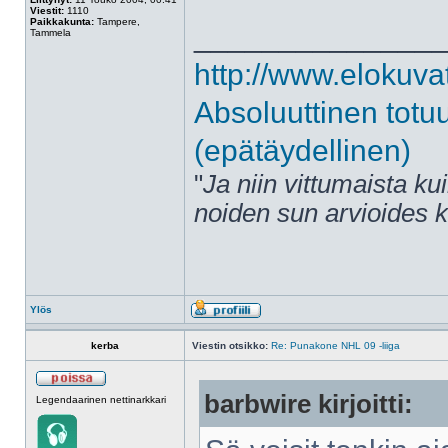
Viestit:
1110
Paikkakunta:
Tampere,
______________
Tammela
http://www.elokuva
Absoluuttinen totu
(epätäydellinen)
"
Ja niin vittumaista ku
noiden sun arvioides 
Ylös
kerba
Viestin otsikko:
Re: Punakone NHL 09 -liiga
barbwire kirjoitti:
Legendaarinen nettinarkkari