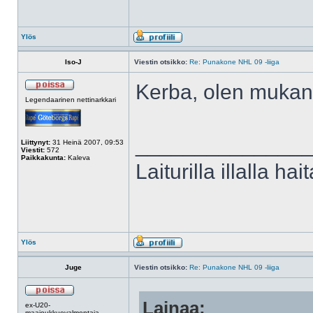
Ylös
Iso-J
Viestin otsikko:
Re: Punakone NHL 09 -liiga
Kerba, olen mukan
Legendaarinen nettinarkkari
______________
Liittynyt:
31 Heinä 2007, 09:53
Viestit:
572
Paikkakunta:
Kaleva
Laiturilla illalla hai
Ylös
Juge
Viestin otsikko:
Re: Punakone NHL 09 -liiga
Lainaa:
ex-U20-
maajoukkuevalmentaja