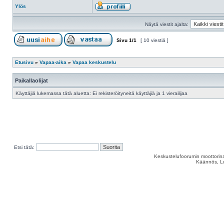
Ylös
Näytä viestit ajalta:
Sivu
1
/
1
[ 10 viestiä ]
Etusivu
»
Vapaa-aika
»
Vapaa keskustelu
Paikallaolijat
Käyttäjiä lukemassa tätä aluetta: Ei rekisteröityneitä käyttäjiä ja 1 vierailijaa
Etsi tätä:
Keskustelufoorumin moottorina
Käännös, Lu