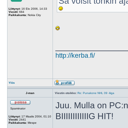
Sä voisit tonkin a
Liittynyt:
16 Elo 2006, 14:33
Viestit:
684
Paikkakunta:
Nokia City
______________
http://kerba.fi/
Ylös
J-man
Viestin otsikko:
Re: Punakone NHL 09 -liiga
Juu. Mulla on PC:n
Spaminator
BIIIIIIIIIIIIG HIT!
Liittynyt:
17 Maalis 2004, 01:10
Viestit:
2441
Paikkakunta:
Mespe