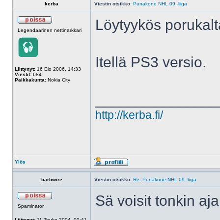
kerba
Viestin otsikko:
Punakone NHL 09 -liiga
Löytyykös porukalt
Legendaarinen nettinarkkari
Itellä PS3 versio.
Liittynyt:
16 Elo 2006, 14:33
Viestit:
684
Paikkakunta:
Nokia City
______________
http://kerba.fi/
Ylös
barbwire
Viestin otsikko:
Re: Punakone NHL 09 -liiga
Sä voisit tonkin a
Spaminator
Liittynyt:
11 Touko 2004, 00:41