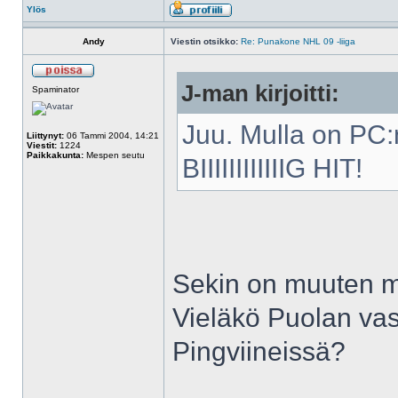
Ylös
Andy
Viestin otsikko:
Re: Punakone NHL 09 -liiga
J-man kirjoitti:
Spaminator
Juu. Mulla on PC:
Liittynyt:
06 Tammi 2004, 14:21
Viestit:
1224
Paikkakunta:
Mespen seutu
BIIIIIIIIIIIIG HIT!
Sekin on muuten mu
Vieläkö Puolan vas
Pingviineissä?