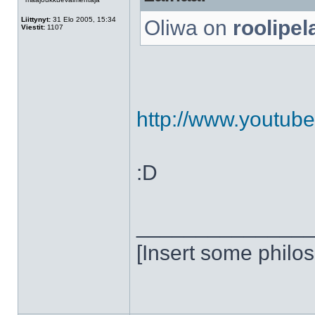
Liittynyt:
31 Elo 2005, 15:34
Oliwa on
roolipel
Viestit:
1107
http://www.youtu
:D
______________
[Insert some philo