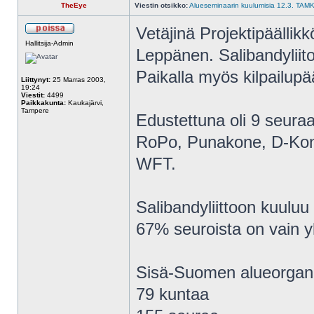
TheEye
Viestin otsikko:
Alueseminaarin kuulumisia 12.3. TAMK:
Vetäjinä Projektipäällik
Hallitsija-Admin
Leppänen. Salibandyliit
Paikalla myös kilpailup
Liittynyt:
25 Marras 2003,
19:24
Viestit:
4499
Paikkakunta:
Kaukajärvi,
Tampere
Edustettuna oli 9 seuraa
RoPo, Punakone, D-Kon
WFT.
Salibandyliittoon kuulu
67% seuroista on vain y
Sisä-Suomen alueorganis
79 kuntaa