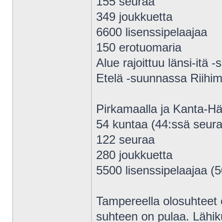
155 seuraa
349 joukkuetta
6600 lisenssipelaajaa
150 erotuomaria
Alue rajoittuu länsi-itä
Etelä -suunnassa Riihi
Pirkamaalla ja Kanta-
54 kuntaa (44:ssä seura
122 seuraa
280 joukkuetta
5500 lisenssipelaajaa (5
Tampereella olosuhteet 
suhteen on pulaa. Lähik