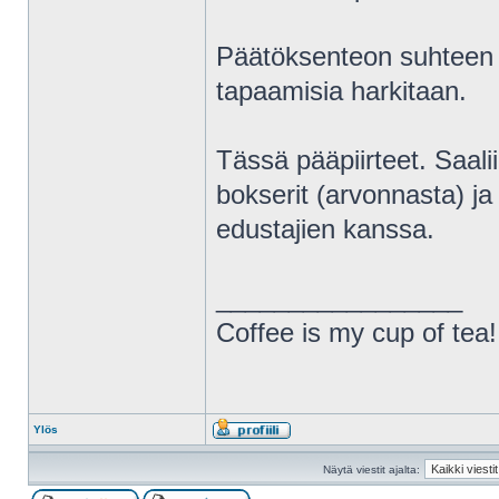
Päätöksenteon suhteen i
tapaamisia harkitaan.
Tässä pääpiirteet. Saalii
bokserit (arvonnasta) j
edustajien kanssa.
_________________
Coffee is my cup of tea!
Ylös
Näytä viestit ajalta: