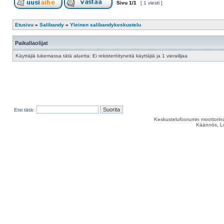
Sivu
1
/
1
[ 1 viesti ]
Etusivu
»
Salibandy
»
Yleinen salibandykeskustelu
Paikallaolijat
Käyttäjiä lukemassa tätä aluetta: Ei rekisteröityneitä käyttäjiä ja 1 vierailijaa
Etsi tätä:
Keskustelufoorumin moottorina
Käännös, Lu