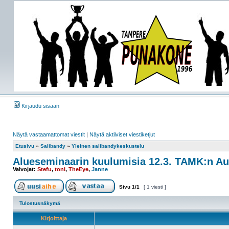
Kirjaudu sisään
Näytä vastaamattomat viestit
|
Näytä aktiiviset viestiketjut
Etusivu
»
Salibandy
»
Yleinen salibandykeskustelu
Alueseminaarin kuulumisia 12.3. TAMK:n Au
Valvojat:
Stefu
,
toni
,
TheEye
,
Janne
Sivu
1
/
1
[ 1 viesti ]
Tulostusnäkymä
Kirjoittaja