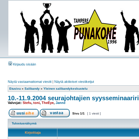
Kirjaudu sisään
Näytä vastaamattomat viestit
|
Näytä aktiiviset viestiketjut
Etusivu
»
Salibandy
»
Yleinen salibandykeskustelu
10.-11.9.2004 seurajohtajien syysseminaariri
Valvojat:
Stefu
,
toni
,
TheEye
,
Janne
Sivu
1
/
1
[ 1 viesti ]
Tulostusnäkymä
Kirjoittaja