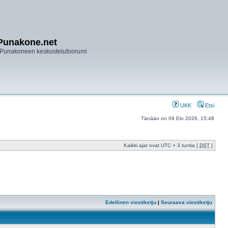
Punakone.net
Punakoneen keskustelufoorumi
UKK
Etsi
Tänään on 09 Elo 2026, 15:48
Kaikki ajat ovat UTC + 3 tuntia [
DST
]
Edellinen viestiketju
|
Seuraava viestiketju