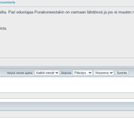
aariristeily
lta. Pari edustajaa Punakoneestakin on varmaan lähdössä ja jos ei muuten nii
ista.
Näytä viestit ajalta:
Järjestä