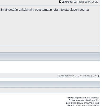
Lähetetty:
02 Touko 2004, 20:28
n lähdetään valtakirjalla edustamaan jotain toista alueen seuraa
Kaikki ajat ovat UTC + 3 tuntia [
DST
]
Et voi
kirjoittaa uusia viestejä
Et voi
vastata viestiketjuihin
Et voi
muokata omia viestejäsi
Et voi
poistaa omia viestejäsi