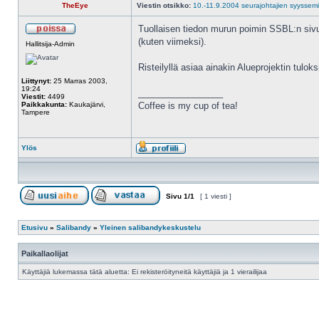
TheEye
Viestin otsikko:
10.-11.9.2004 seurajohtajien syyssemin
Tuollaisen tiedon murun poimin SSBL:n sivui
(kuten viimeksi).
Hallitsija-Admin
Risteilyllä asiaa ainakin Alueprojektin tuloks
Liittynyt:
25 Marras 2003,
19:24
_________________
Viestit:
4499
Paikkakunta:
Kaukajärvi,
Coffee is my cup of tea!
Tampere
Ylös
Sivu
1
/
1
[ 1 viesti ]
Etusivu
»
Salibandy
»
Yleinen salibandykeskustelu
Paikallaolijat
Käyttäjiä lukemassa tätä aluetta: Ei rekisteröityneitä käyttäjiä ja 1 vierailijaa