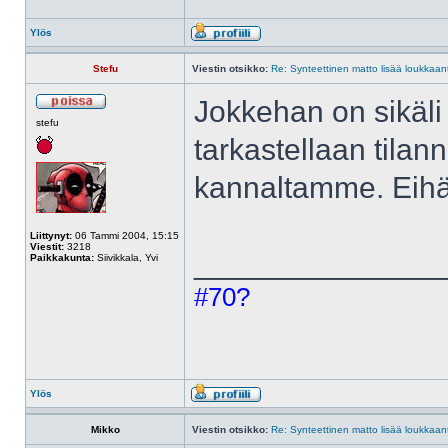
Ylös
Stefu
Viestin otsikko:
Re: Synteettinen matto lisää loukkaant
Jokkehan on sikäli 
stefu
tarkastellaan tilan
kannaltamme. Eihän
Liittynyt:
06 Tammi 2004, 15:15
Viestit:
3218
______________
Paikkakunta:
Siivikkala, Yvi
#70?
Ylös
Mikko
Viestin otsikko:
Re: Synteettinen matto lisää loukkaant