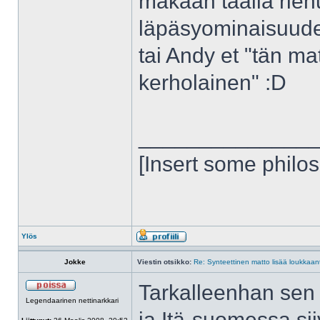
mäkään täällä riehu
läpäsyominaisuudet,
tai Andy et "tän m
kerholainen" :D
______________
[Insert some philo
Ylös
Jokke
Viestin otsikko:
Re: Synteettinen matto lisää loukkaant
Tarkalleenhan sen 
Legendaarinen nettinarkkari
ja Itä-suomessa si