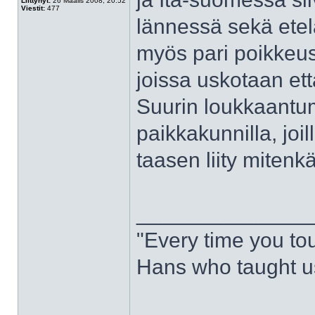
Liittynyt:
26 Maalis 2008, 20:52
Viestit:
477
lännessä sekä etel
myös pari poikkeus
joissa uskotaan ett
Suurin loukkaantumis
paikkakunnilla, joil
taasen liity mitenk
______________
"Every time you to
Hans who taught us