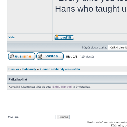
Hans who taught us
Ylös
Näytä viestit ajalta:
Sivu
1
/
1
[ 15 viestiä ]
Etusivu
»
Salibandy
»
Yleinen salibandykeskustelu
Paikallaolijat
Käyttäjiä lukemassa tätä aluetta:
Baidu [Spider]
ja 0 vierailijaa
Etsi tätä:
Keskustelufoorumin moottorina
Käännös, Lu