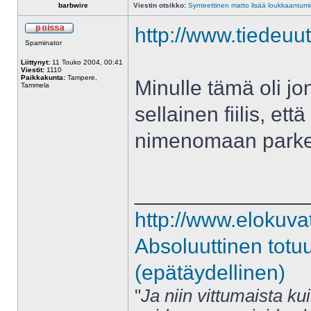
barbwire
Viestin otsikko:
Synteettinen matto lisää loukkaantumis
http://www.tiedeuut
Spaminator
Liittynyt:
11 Touko 2004, 00:41
Viestit:
1110
Paikkakunta:
Tampere,
Minulle tämä oli jonk
Tammela
sellainen fiilis, et
nimenomaan parket
______________
http://www.elokuva
Absoluuttinen totu
(epätäydellinen)
"
Ja niin vittumaista ku