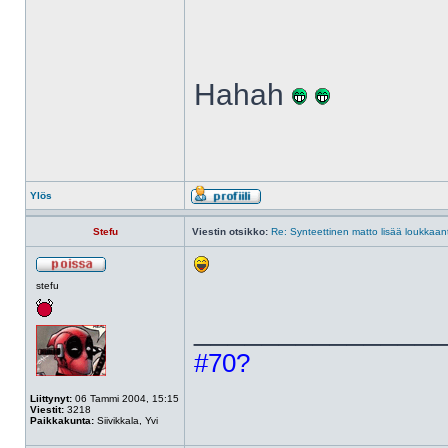
Hahah
Ylös
Stefu
Viestin otsikko:
Re: Synteettinen matto lisää loukkaant
stefu
______________
#70?
Liittynyt:
06 Tammi 2004, 15:15
Viestit:
3218
Paikkakunta:
Siivikkala, Yvi