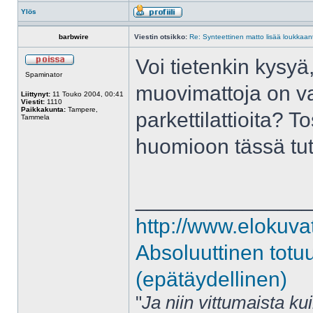
Ylös
barbwire
Viestin otsikko:
Re: Synteettinen matto lisää loukkaant
Voi tietenkin kysyä,
Spaminator
muovimattoja on v
Liittynyt:
11 Touko 2004, 00:41
Viestit:
1110
Paikkakunta:
Tampere,
parkettilattioita? To
Tammela
huomioon tässä tu
______________
http://www.elokuva
Absoluuttinen totu
(epätäydellinen)
"
Ja niin vittumaista ku