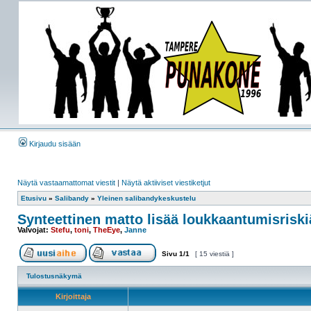
Kirjaudu sisään
Näytä vastaamattomat viestit
|
Näytä aktiiviset viestiketjut
Etusivu
»
Salibandy
»
Yleinen salibandykeskustelu
Synteettinen matto lisää loukkaantumisriski
Valvojat:
Stefu
,
toni
,
TheEye
,
Janne
Sivu
1
/
1
[ 15 viestiä ]
Tulostusnäkymä
Kirjoittaja