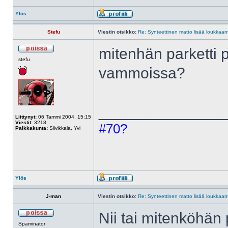
Ylös
Stefu
Viestin otsikko:
Re: Synteettinen matto lisää loukkaant
mitenhän parketti 
stefu
vammoissa?
______________
Liittynyt:
06 Tammi 2004, 15:15
Viestit:
3218
#70?
Paikkakunta:
Siivikkala, Yvi
Ylös
J-man
Viestin otsikko:
Re: Synteettinen matto lisää loukkaant
Nii tai mitenköhän 
Spaminator