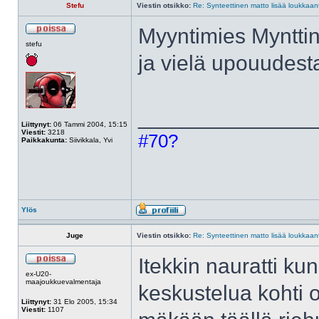
Stefu
Viestin otsikko:
Re: Synteettinen matto lisää loukkaant
Myyntimies Myntti
stefu
ja vielä upouudest
______________
Liittynyt:
06 Tammi 2004, 15:15
Viestit:
3218
#70?
Paikkakunta:
Siivikkala, Yvi
Ylös
Juge
Viestin otsikko:
Re: Synteettinen matto lisää loukkaant
Itekkin nauratti k
ex-U20-
maajoukkuevalmentaja
keskustelua kohti
Liittynyt:
31 Elo 2005, 15:34
Viestit:
1107