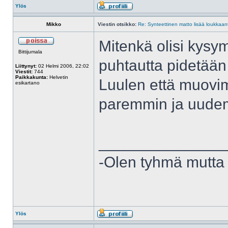
Ylös
Mikko
Viestin otsikko:
Re: Synteettinen matto lisää loukkaant
Mitenkä olisi kysymy
Bittijumala
puhtautta pidetää
Liittynyt:
02 Helmi 2006, 22:02
Viestit:
744
Paikkakunta:
Helvetin
Luulen että muovim
esikartano
paremmin ja uudemm
______________
-Olen tyhmä mutta 
Ylös