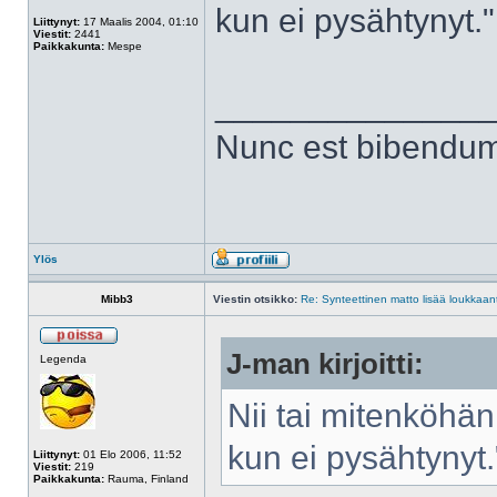
kun ei pysähtynyt."
Liittynyt:
17 Maalis 2004, 01:10
Viestit:
2441
Paikkakunta:
Mespe
______________
Nunc est bibendu
Ylös
Mibb3
Viestin otsikko:
Re: Synteettinen matto lisää loukkaant
J-man kirjoitti:
Legenda
Nii tai mitenköhän
kun ei pysähtynyt.
Liittynyt:
01 Elo 2006, 11:52
Viestit:
219
Paikkakunta:
Rauma, Finland