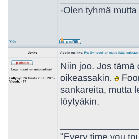
-Olen tyhmä mutta 
Ylös
Jokke
Viestin otsikko:
Re: Synteettinen matto lisää loukkaant
Niin joo. Jos tämä 
Legendaarinen nettinarkkari
oikeassakin.
Foor
Liittynyt:
26 Maalis 2008, 20:52
Viestit:
477
sankareita, mutta 
löytyäkin.
______________
"Every time you to