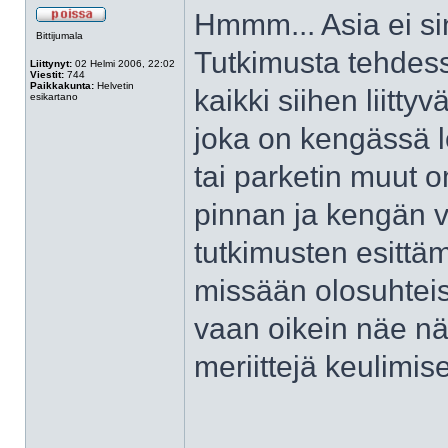
Hmmm... Asia ei si
Bittijumala
Tutkimusta tehdessä
Liittynyt:
02 Helmi 2006, 22:02
Viestit:
744
Paikkakunta:
Helvetin
kaikki siihen liitty
esikartano
joka on kengässä 
tai parketin muut o
pinnan ja kengän v
tutkimusten esittä
missään olosuhteis
vaan oikein näe nä
meriittejä keulimis
______________