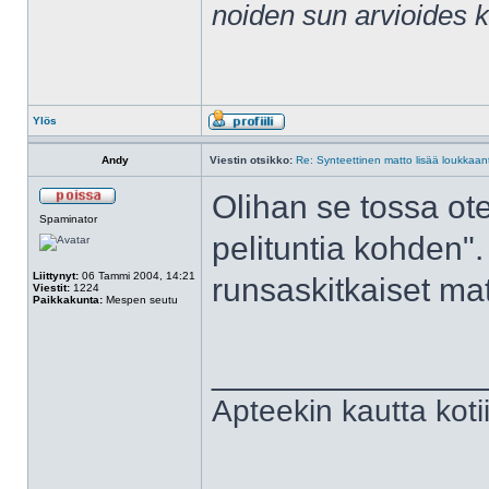
noiden sun arvioides 
Ylös
Andy
Viestin otsikko:
Re: Synteettinen matto lisää loukkaant
Olihan se tossa ot
Spaminator
pelituntia kohden".
Liittynyt:
06 Tammi 2004, 14:21
runsaskitkaiset ma
Viestit:
1224
Paikkakunta:
Mespen seutu
______________
Apteekin kautta kot