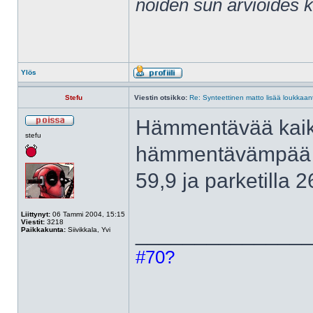
noiden sun arvioides 
Ylös
Stefu
Viestin otsikko:
Re: Synteettinen matto lisää loukkaant
Hämmentävää kaikk
stefu
hämmentävämpää o
59,9 ja parketilla 2
Liittynyt:
06 Tammi 2004, 15:15
Viestit:
3218
______________
Paikkakunta:
Siivikkala, Yvi
#70?